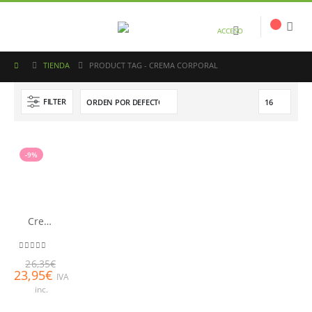
ACCESO
TIENDA
PRODUCT TAG -
CREMA CORPORAL
FILTER
-9%
Crema Remodeladora Corporal LQ
0
out of 5
26,35
€
23,95
€
IVA
inc.