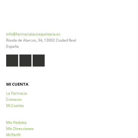
926 20 03 18
info@farmacialauraquintana.es
Ronda de Alarcos, 34, 13002 Ciudad Real
España
MI CUENTA
La Farmacia
Contacto
Mi Cuenta
Mis Pedidos
Mis Direcciones
Mi Perfil