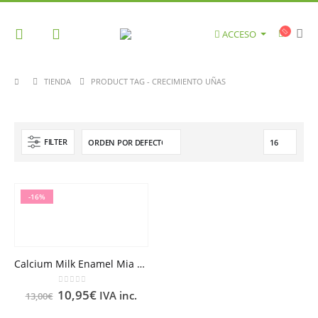
ACCESO
TIENDA
PRODUCT TAG -
CRECIMIENTO UÑAS
FILTER
-16%
Calcium Milk Enamel Mia 11ml
0
out of 5
10,95
€
IVA inc.
13,00
€