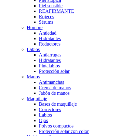
Piel atópica
Piel sensible
REAFIRMANTE
Rojeces
Sérums
Hombre
Antiedad
Hidratantes
Reductores
Labios
Antiarrugas
Hidratantes
Pintalabios
Protección solar
Manos
Antimanchas
Crema de manos
Jabón de manos
Maquillaje
Bases de maquillaje
Correctores
Labios
Ojos
Polvos compactos
Protección solar con color