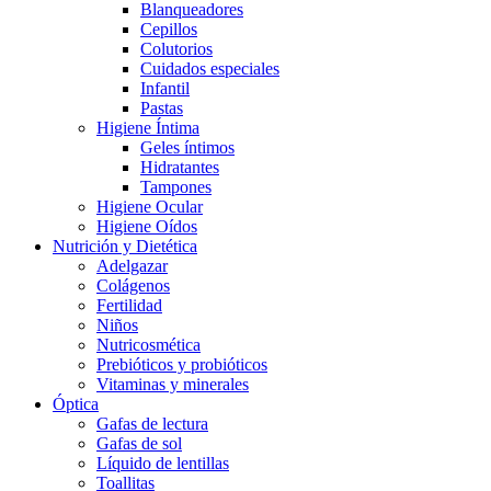
Blanqueadores
Cepillos
Colutorios
Cuidados especiales
Infantil
Pastas
Higiene Íntima
Geles íntimos
Hidratantes
Tampones
Higiene Ocular
Higiene Oídos
Nutrición y Dietética
Adelgazar
Colágenos
Fertilidad
Niños
Nutricosmética
Prebióticos y probióticos
Vitaminas y minerales
Óptica
Gafas de lectura
Gafas de sol
Líquido de lentillas
Toallitas