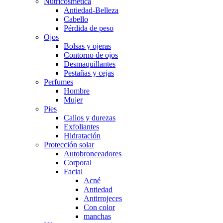
Nutricosmética
Antiedad-Belleza
Cabello
Pérdida de peso
Ojos
Bolsas y ojeras
Contorno de ojos
Desmaquillantes
Pestañas y cejas
Perfumes
Hombre
Mujer
Pies
Callos y durezas
Exfoliantes
Hidratación
Protección solar
Autobronceadores
Corporal
Facial
Acné
Antiedad
Antirrojeces
Con color
manchas