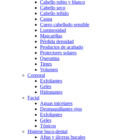
Cabello rubio y blanco
Cabello seco
Cabello teñido
Caspa
Cuero cabelludo sensible
Luminosidad
Mascarillas
Pérdida densidad
Productos de acabado
Protectores solares
Queratina
Tintes
Volumen
Corporal
Exfoliantes
Geles
Hidratantes
Facial
Aguas micelares
Desmaquillantes ojos
Exfoliantes
Geles
Tónicos
Higiene buco-dental
Aftas y úlceras bucales