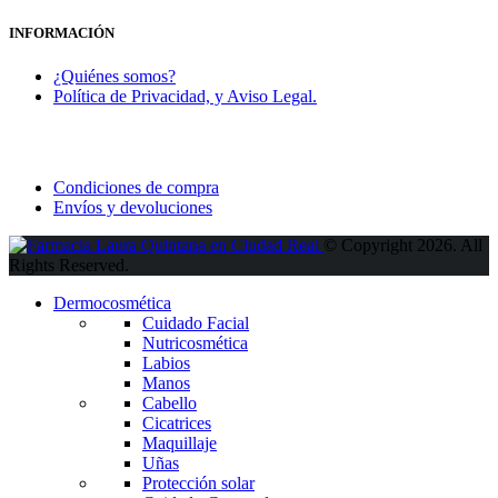
INFORMACIÓN
¿Quiénes somos?
Política de Privacidad, y Aviso Legal.
Condiciones de compra
Envíos y devoluciones
© Copyright 2026. All
Rights Reserved.
Dermocosmética
Cuidado Facial
Nutricosmética
Labios
Manos
Cabello
Cicatrices
Maquillaje
Uñas
Protección solar