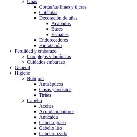
Uñas
Cortauñas limas y tijeras
Cutículas
Decoración de uñas
Acabados
Bases
Esmaltes
Endurecedores
Hidratación
Fertilidad y embarazo
Complejos vitamínicos
Cuidados embarazo
General
Higiene
Botiquín
Antisépticos
Gasas y apósitos
Tiritas
Cabello
Aceites
Acondicionadores
Anticaída
Cabello graso
Cabello liso
Cabello rizado