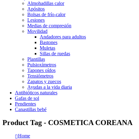
Almohadillas calor
Apósitos
Bolsas de frío-calor
Lesiones
Medias de compresión
Movilidad
Andadores para adultos
Bastones
Muletas
Sillas de ruedas
Plantillas
Pulsioxímetros
Tapones oídos
Tensiómetros
Zapatos y zuecos
Ayudas a la vida diaria
Antibióticos naturales
Gafas de sol
Pendientes
Canastillas bebé
Product Tag - COSMETICA COREANA
Home