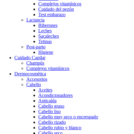
Complejos vitamínicos
Cuidado del pezón
Test embarazo
Lactancia
Biberones
Leches
Sacaleches
Tetinas
Post-parto
Higiene
Cuidado Capilar
Champús
Complejos vitamínicos
Dermocosmética
Accesorios
Cabello
Aceites
Acondicionadores
Anticaída
Cabello graso
Cabello liso
Cabello muy seco o encrespado
Cabello rizado
Cabello rubio y blanco
Cabello seco