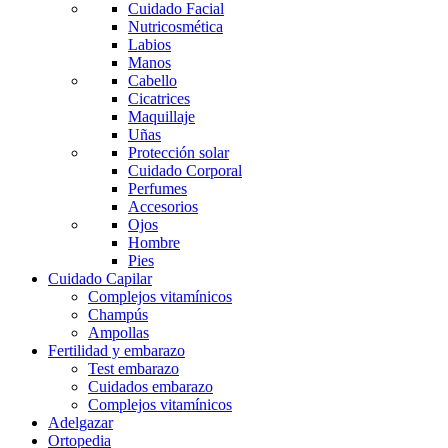
Cuidado Facial
Nutricosmética
Labios
Manos
Cabello
Cicatrices
Maquillaje
Uñas
Protección solar
Cuidado Corporal
Perfumes
Accesorios
Ojos
Hombre
Pies
Cuidado Capilar
Complejos vitamínicos
Champús
Ampollas
Fertilidad y embarazo
Test embarazo
Cuidados embarazo
Complejos vitamínicos
Adelgazar
Ortopedia