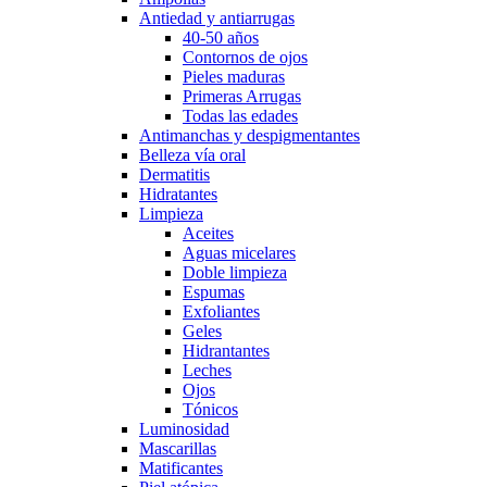
Antiedad y antiarrugas
40-50 años
Contornos de ojos
Pieles maduras
Primeras Arrugas
Todas las edades
Antimanchas y despigmentantes
Belleza vía oral
Dermatitis
Hidratantes
Limpieza
Aceites
Aguas micelares
Doble limpieza
Espumas
Exfoliantes
Geles
Hidrantantes
Leches
Ojos
Tónicos
Luminosidad
Mascarillas
Matificantes