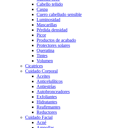
Cabello teñido
Caspa
Cuero cabelludo sensible
Luminosidad
Mascarillas
Pérdida densidad
Picor
Productos de acabado
Protectores solares
Queratina
Tintes
Volumen
Cicatrices
Cuidado Corporal
Aceites
Anticelulíticos
Antiestrías
Autobronceadores
Exfoliantes
Hidratantes
Reafirmantes
Reductores
Cuidado Facial
Acné
Ampollas