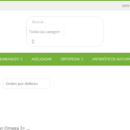
SERV
Y EMBARAZO
ADELGAZAR
ORTOPEDIA
ANTIBIÓTICOS NATUR
:
IVB Vegan Omega 3+ 60 Cápsulas