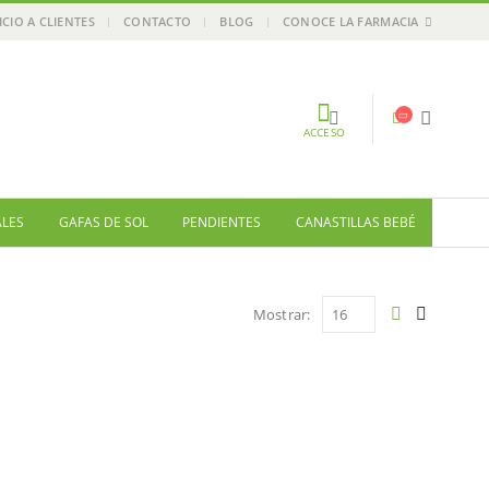
ICIO A CLIENTES
CONTACTO
BLOG
CONOCE LA FARMACIA
ACCESO
ALES
GAFAS DE SOL
PENDIENTES
CANASTILLAS BEBÉ
Mostrar: