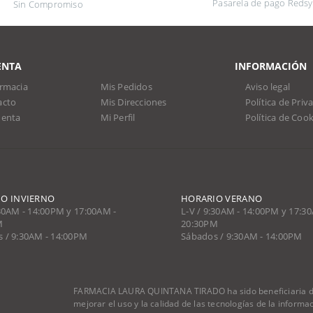
Pasarela de pago Redsy
Sin Compromiso
ENTA
INFORMACIÓN
rmacia
Mis Pedidos
Aviso legal
acto
Mis Direcciones
Política de Priv
uenta
Mi Perfil
Política de Cook
O INVIERNO
HORARIO VERANO
:30AM - 14:00PM y 17:00AM -
L-V / 9:30AM - 14:00PM y 17:3
M
20:30PM
 / 9:30AM - 14:00PM
Sábados / 9:30AM - 14:00PM
FARMACIA LAURA QUINTANA TIRADO ha sido beneficiaria del
mejorar el uso y la calidad de las tecnologías de la inform