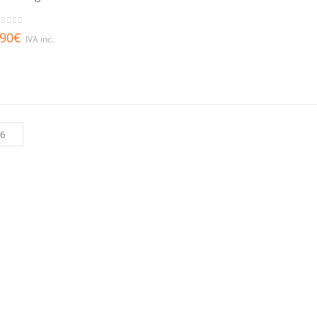
out of 5
,90
€
IVA inc.