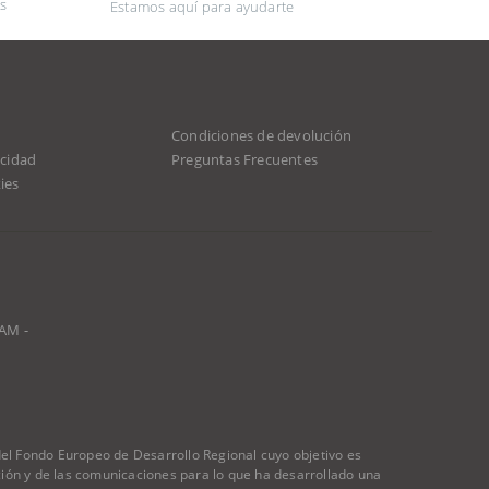
s
Estamos aquí para ayudarte
Condiciones de devolución
acidad
Preguntas Frecuentes
ies
0AM -
 Fondo Europeo de Desarrollo Regional cuyo objetivo es
ación y de las comunicaciones para lo que ha desarrollado una