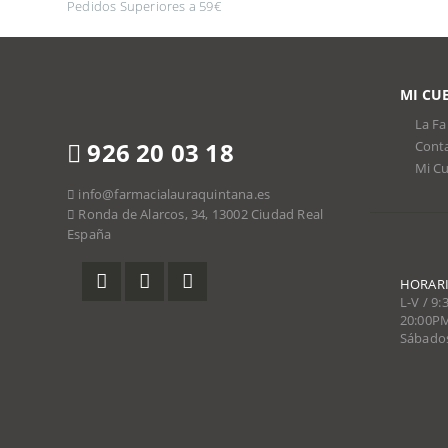
Pedidos Superiores a 59€
MI CU
La Fa
926 20 03 18
Cont
Mi C
info@farmacialauraquintana.es
Ronda de Alarcos, 34, 13002 Ciudad Real
España
HORARI
L-V / 9
20:00P
Sábados