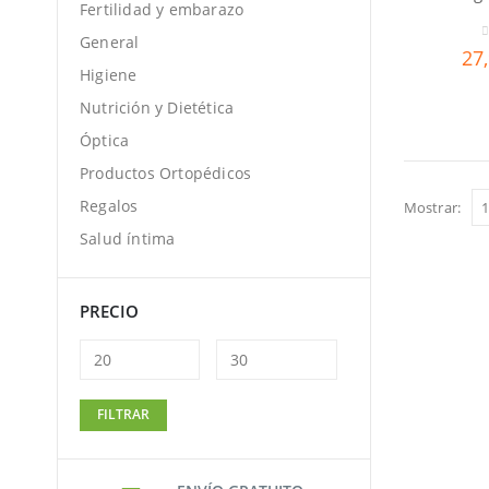
Fertilidad y embarazo
General
0
27
Higiene
Nutrición y Dietética
Óptica
Productos Ortopédicos
Regalos
Mostrar:
Salud íntima
PRECIO
Precio
Precio
FILTRAR
mínimo
máximo