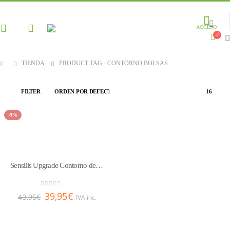
ACCESO
TIENDA
PRODUCT TAG -
CONTORNO BOLSAS
FILTER
-9%
Sensilis Upgrade Contorno de Ojos 15 ml
0
out of 5
39,95
€
43,95
€
IVA inc.