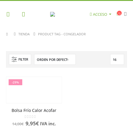
ACCESO
TIENDA
PRODUCT TAG -
CONGELADOR
FILTER
-29%
Bolsa Frío Calor Acofar
0
out of 5
9,95
€
IVA inc.
14,00
€