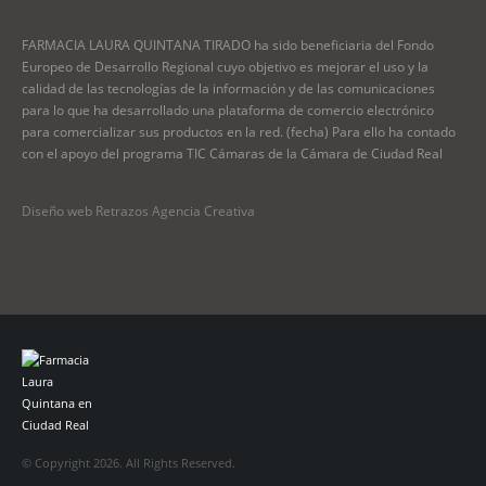
FARMACIA LAURA QUINTANA TIRADO ha sido beneficiaria del Fondo
Europeo de Desarrollo Regional cuyo objetivo es mejorar el uso y la
calidad de las tecnologías de la información y de las comunicaciones
para lo que ha desarrollado una plataforma de comercio electrónico
para comercializar sus productos en la red. (fecha) Para ello ha contado
con el apoyo del programa TIC Cámaras de la Cámara de Ciudad Real
Diseño web Retrazos Agencia Creativa
© Copyright 2026. All Rights Reserved.