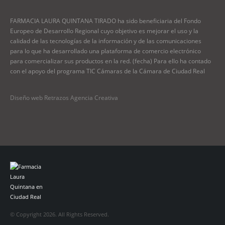
FARMACIA LAURA QUINTANA TIRADO ha sido beneficiaria del Fondo
Europeo de Desarrollo Regional cuyo objetivo es mejorar el uso y la
calidad de las tecnologías de la información y de las comunicaciones
para lo que ha desarrollado una plataforma de comercio electrónico
para comercializar sus productos en la red. (fecha) Para ello ha contado
con el apoyo del programa TIC Cámaras de la Cámara de Ciudad Real
Diseño web Retrazos Agencia Creativa
© Copyright 2026. All Rights Reserved.