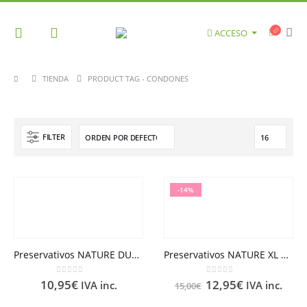
ACCESO
TIENDA
PRODUCT TAG -
CONDONES
FILTER
-14%
Preservativos NATURE DUPLO CONTROL
Preservativos NATURE XL CONTROL
0
out of 5
0
out of 5
10,95
€
12,95
€
IVA inc.
IVA inc.
15,00
€