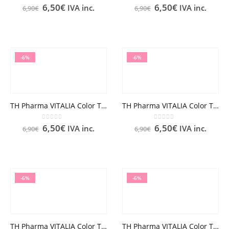
0
out of 5
0
out of 5
6,50
€
6,50
€
IVA inc.
IVA inc.
6,90
€
6,90
€
-6%
-6%
TH Pharma VITALIA Color TINTE Nº 6.13 RUBIO OSCURO CENIZA DORADO
TH Pharma VITALIA Color TINTE Nº 6.31 RUBIO OSCURO DORADO CENIZA
0
out of 5
0
out of 5
6,50
€
6,50
€
IVA inc.
IVA inc.
6,90
€
6,90
€
-6%
-6%
TH Pharma VITALIA Color TINTE Nº 6.65 RUBIO OSCURO ROJO CAOBA
TH Pharma VITALIA Color TINTE Nº 7 RUBIO MEDIO