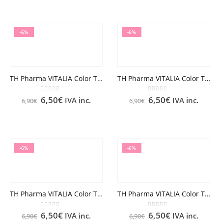
-6%
-6%
TH Pharma VITALIA Color TINTE Nº 10 RUBIO PLATINO
TH Pharma VITALIA Color TINTE Nº 3 CASTAÑO OSCURO
0
out of 5
0
out of 5
6,50
€
6,50
€
IVA inc.
IVA inc.
6,90
€
6,90
€
-6%
-6%
TH Pharma VITALIA Color TINTE Nº 4 CASTAÑO MEDIO
TH Pharma VITALIA Color TINTE Nº 5 CASTAÑO CLARO
0
out of 5
0
out of 5
6,50
€
6,50
€
IVA inc.
IVA inc.
6,90
€
6,90
€