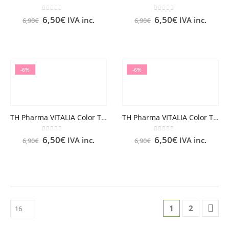
0
out of 5
0
out of 5
6,50
€
6,50
€
IVA inc.
IVA inc.
6,90
€
6,90
€
-6%
-6%
TH Pharma VITALIA Color TINTE Nº 7.03 RUBIO MEDIO NATURAL DORADO
TH Pharma VITALIA Color TINTE Nº 7.23 RUBIO MEDIO PERLA DORADO
0
out of 5
0
out of 5
6,50
€
6,50
€
IVA inc.
IVA inc.
6,90
€
6,90
€
1
2