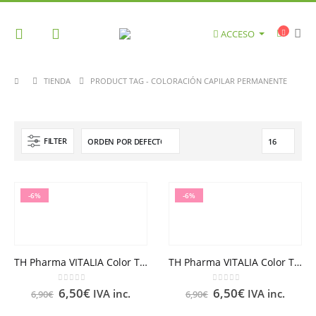
ACCESO
TIENDA
PRODUCT TAG -
COLORACIÓN CAPILAR PERMANENTE
FILTER
-6%
-6%
TH Pharma VITALIA Color TINTE Nº 1 NEGRO
TH Pharma VITALIA Color TINTE Nº 1.1 NEGRO AZUL
0
out of 5
0
out of 5
6,50
€
6,50
€
IVA inc.
IVA inc.
6,90
€
6,90
€