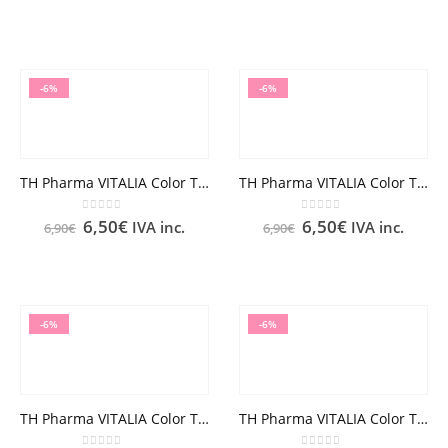
-6%
-6%
TH Pharma VITALIA Color TINTE Nº 5.1 CASTAÑO CLARO CENIZA
TH Pharma VITALIA Color TINTE Nº 5.34 CASTAÑO CLARO DORADO ACOBRADO
0
out of 5
0
out of 5
6,50
€
6,50
€
IVA inc.
IVA inc.
6,90
€
6,90
€
-6%
-6%
TH Pharma VITALIA Color TINTE Nº 5.57 CASTAÑO CLARO CAOBA VIOLETA
TH Pharma VITALIA Color TINTE Nº 6 RUBIO OSCURO