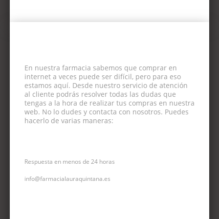
En nuestra farmacia sabemos que comprar en
internet a veces puede ser difícil, pero para eso
estamos aquí. Desde nuestro servicio de atención
al cliente podrás resolver todas las dudas que
tengas a la hora de realizar tus compras en nuestra
web. No lo dudes y contacta con nosotros. Puedes
hacerlo de varias maneras:
CORREO ELECTRÓNICO
Respuesta en menos de 24 horas
info@farmacialauraquintana.es
CONSULTA TELEFÓNICA