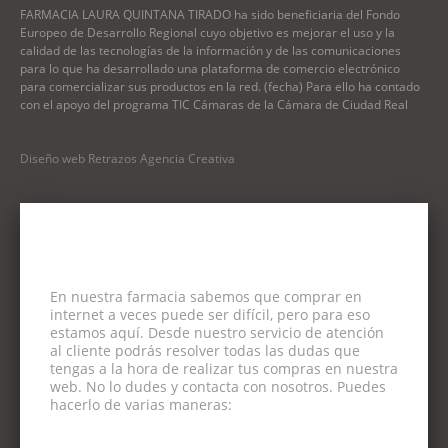
FARMACIA LAURA QUINTANA TIRADO ha sido beneficiaria del Fondo
Europeo de Desarrollo Regional cuyo objetivo es mejorar el uso y la
calidad de las tecnologías de la información y de las comunicaciones
para lo que ha desarrollado una plataforma de comercio electrónico
para comercializar sus productos en la red. (fecha) Para ello ha contado
con el apoyo del programa TIC Cámaras de la Cámara de Ciudad Real
Diseño web Retrazos Agencia Creativa
En nuestra farmacia sabemos que comprar en
internet a veces puede ser difícil, pero para eso
estamos aquí. Desde nuestro servicio de atención
al cliente podrás resolver todas las dudas que
tengas a la hora de realizar tus compras en nuestra
web. No lo dudes y contacta con nosotros. Puedes
hacerlo de varias maneras: