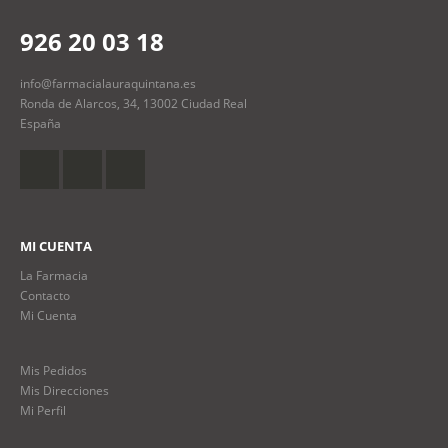
926 20 03 18
info@farmacialauraquintana.es
Ronda de Alarcos, 34, 13002 Ciudad Real
España
MI CUENTA
La Farmacia
Contacto
Mi Cuenta
Mis Pedidos
Mis Direcciones
Mi Perfil