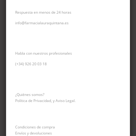
CORREO ELECTRÓNICO
Respuesta en menos de 24 horas
info@farmacialauraquintana.es
CONSULTA TELEFÓNICA
Habla con nuestros profesionales
(+34)
926 20 03 18
INFORMACIÓN
¿Quiénes somos?
Política de Privacidad, y Aviso Legal.
Condiciones de compra
Envíos y devoluciones