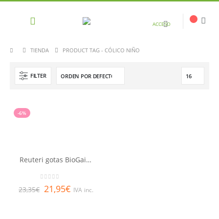
ACCESO
TIENDA
PRODUCT TAG -
CÓLICO NIÑO
FILTER
-6%
Reuteri gotas BioGaia 10 ml
0
out of 5
21,95
€
23,35
€
IVA inc.