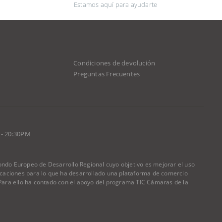
Estamos aquí para ayudarte
Condiciones de devolución
d
Preguntas Frecuentes
 - 20:30PM
do Europeo de Desarrollo Regional cuyo objetivo es mejorar el uso
nicaciones para lo que ha desarrollado una plataforma de comercio
) Para ello ha contado con el apoyo del programa TIC Cámaras de la