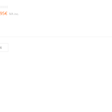
out of 5
,95
€
IVA inc.