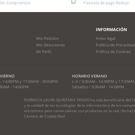
Sin Compromiso
Pasarela de pago Redsys
A
INFORMACIÓN
Mis Pedidos
Aviso legal
Mis Direcciones
Política de Privacida
Mi Perfil
Política de Cookies
NVIERNO
HORARIO VERANO
 - 14:00PM y 17:00AM - 20:00PM
L-V / 9:30AM - 14:00PM y 17:30AM
:30AM - 14:00PM
Sábados / 9:30AM - 14:00PM
FARMACIA LAURA QUINTANA TIRADO ha sido beneficiaria del Fon
y la calidad de las tecnologías de la información y de las comu
electrónico para comercializar sus productos en la red. (fecha
Cámara de Ciudad Real