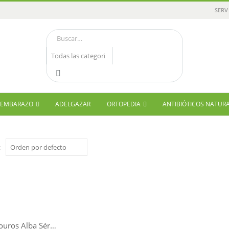
SERV
Y EMBARAZO
ADELGAZAR
ORTOPEDIA
ANTIBIÓTICOS NATUR
:
Dr. Arthouros Alba Sérum Despigmentante Amplio Espectro 30ml