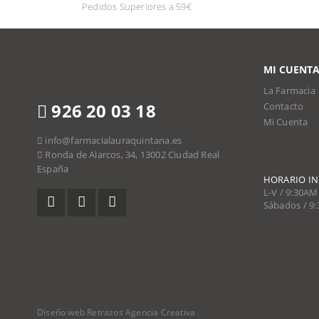
Pedidos Superiores a 59€
MI CUENT
La Farmacia
926 20 03 18
Contacto
Mi Cuenta
info@farmacialauraquintana.es
Ronda de Alarcos, 34, 13002 Ciudad Real
España
HORARIO I
L-V / 9:30AM
Sábados / 9
Diseño web Retrazos Agencia Creativa