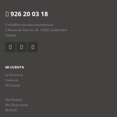
926 20 03 18
info@farmacialauraquintana.es
Ronda de Alarcos, 34, 13002 Ciudad Real
España
MI CUENTA
La Farmacia
Contacto
Mi Cuenta
Mis Pedidos
Mis Direcciones
Mi Perfil