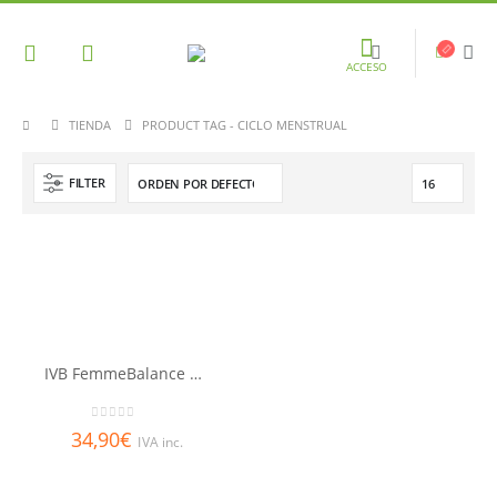
ACCESO
TIENDA
PRODUCT TAG -
CICLO MENSTRUAL
FILTER
IVB FemmeBalance 60 CAPS
0
out of 5
34,90
€
IVA inc.