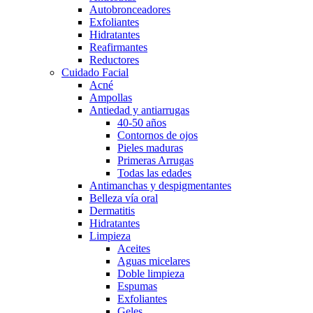
Autobronceadores
Exfoliantes
Hidratantes
Reafirmantes
Reductores
Cuidado Facial
Acné
Ampollas
Antiedad y antiarrugas
40-50 años
Contornos de ojos
Pieles maduras
Primeras Arrugas
Todas las edades
Antimanchas y despigmentantes
Belleza vía oral
Dermatitis
Hidratantes
Limpieza
Aceites
Aguas micelares
Doble limpieza
Espumas
Exfoliantes
Geles