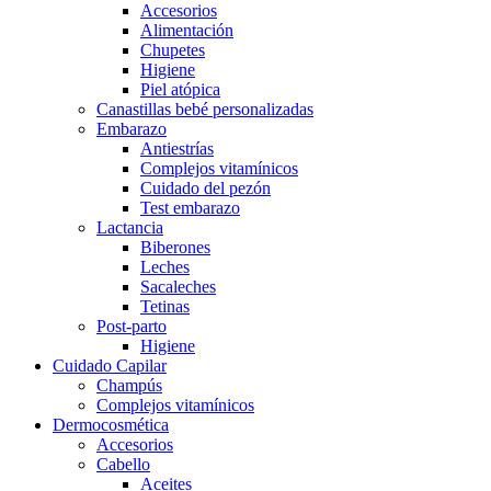
Accesorios
Alimentación
Chupetes
Higiene
Piel atópica
Canastillas bebé personalizadas
Embarazo
Antiestrías
Complejos vitamínicos
Cuidado del pezón
Test embarazo
Lactancia
Biberones
Leches
Sacaleches
Tetinas
Post-parto
Higiene
Cuidado Capilar
Champús
Complejos vitamínicos
Dermocosmética
Accesorios
Cabello
Aceites