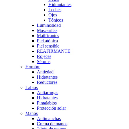
Hidrantantes
Leches
Ojos
Tónicos
Luminosidad
Mascarillas
Matificantes
Piel atópica
Piel sensible
REAFIRMANTE
Rojeces
Sérums
Hombre
Antiedad
Hidratantes
Reductores
Labios
Antiarrugas
Hidratantes
Pintalabios
Protección solar
Manos
Antimanchas
Crema de manos
Jabón de manos