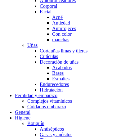
Autobronceadores
Corporal
Facial
Acné
Antiedad
Antirrojeces
Con color
manchas
Uñas
Cortauñas limas y tijeras
Cutículas
Decoración de uñas
Acabados
Bases
Esmaltes
Endurecedores
Hidratación
Fertilidad y embarazo
Complejos vitamínicos
Cuidados embarazo
General
Higiene
Botiquín
Antisépticos
Gasas y apósitos