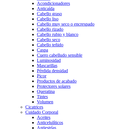
Acondicionadores
Anticaída
Cabello graso
Cabello liso
Cabello muy seco o encrespado
Cabello rizado
Cabello rubio y blanco
Cabello seco
Cabello teñido
Caspa
Cuero cabelludo sensible
Luminosidad
Mascarillas
Pérdida densidad
Picor
Productos de acabado
Protectores solares
Queratina
Tintes
Volumen
Cicatrices
Cuidado Corporal
Aceites
Anticelulíticos
Antiestrías