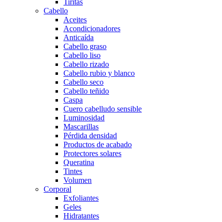
Tiritas
Cabello
Aceites
Acondicionadores
Anticaída
Cabello graso
Cabello liso
Cabello rizado
Cabello rubio y blanco
Cabello seco
Cabello teñido
Caspa
Cuero cabelludo sensible
Luminosidad
Mascarillas
Pérdida densidad
Productos de acabado
Protectores solares
Queratina
Tintes
Volumen
Corporal
Exfoliantes
Geles
Hidratantes