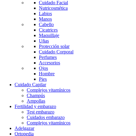
Cuidado Facial
Nutricosmética
Labios
Manos
Cabello
Cicatrices
Maquillaje
Uñas
Protección solar
Cuidado Corporal
Perfumes
Accesorios
Ojos
Hombre
Pies
Cuidado Capilar
Complejos vitamínicos
Champús
Ampollas
Fertilidad y embarazo
Test embarazo
Cuidados embarazo
Complejos vitamínicos
Adelgazar
Ortopedia