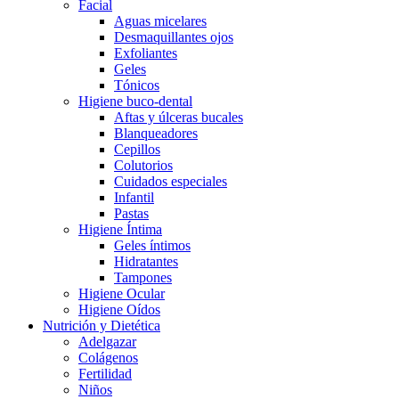
Facial
Aguas micelares
Desmaquillantes ojos
Exfoliantes
Geles
Tónicos
Higiene buco-dental
Aftas y úlceras bucales
Blanqueadores
Cepillos
Colutorios
Cuidados especiales
Infantil
Pastas
Higiene Íntima
Geles íntimos
Hidratantes
Tampones
Higiene Ocular
Higiene Oídos
Nutrición y Dietética
Adelgazar
Colágenos
Fertilidad
Niños