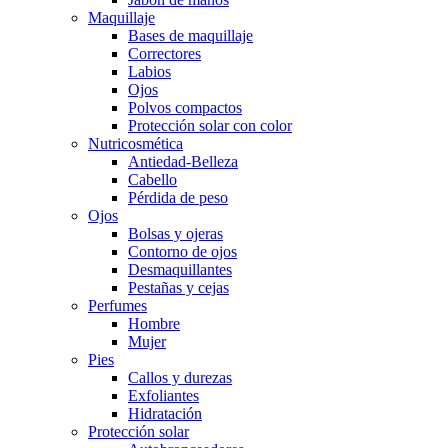
Maquillaje
Bases de maquillaje
Correctores
Labios
Ojos
Polvos compactos
Protección solar con color
Nutricosmética
Antiedad-Belleza
Cabello
Pérdida de peso
Ojos
Bolsas y ojeras
Contorno de ojos
Desmaquillantes
Pestañas y cejas
Perfumes
Hombre
Mujer
Pies
Callos y durezas
Exfoliantes
Hidratación
Protección solar