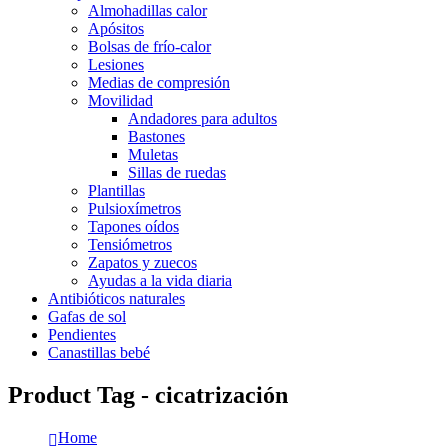
Almohadillas calor
Apósitos
Bolsas de frío-calor
Lesiones
Medias de compresión
Movilidad
Andadores para adultos
Bastones
Muletas
Sillas de ruedas
Plantillas
Pulsioxímetros
Tapones oídos
Tensiómetros
Zapatos y zuecos
Ayudas a la vida diaria
Antibióticos naturales
Gafas de sol
Pendientes
Canastillas bebé
Product Tag - cicatrización
Home