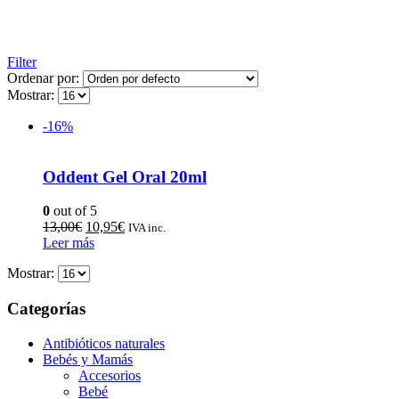
Filter
Ordenar por:
Mostrar:
-16%
Oddent Gel Oral 20ml
0
out of 5
13,00
€
10,95
€
IVA inc.
Leer más
Mostrar:
Categorías
Antibióticos naturales
Bebés y Mamás
Accesorios
Bebé