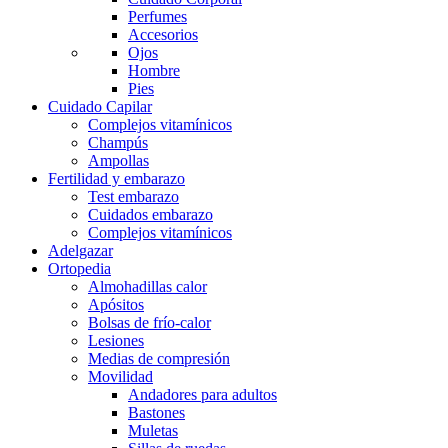
Perfumes
Accesorios
Ojos
Hombre
Pies
Cuidado Capilar
Complejos vitamínicos
Champús
Ampollas
Fertilidad y embarazo
Test embarazo
Cuidados embarazo
Complejos vitamínicos
Adelgazar
Ortopedia
Almohadillas calor
Apósitos
Bolsas de frío-calor
Lesiones
Medias de compresión
Movilidad
Andadores para adultos
Bastones
Muletas