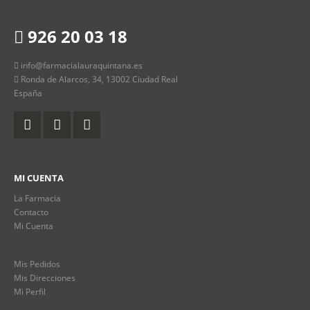
926 20 03 18
info@farmacialauraquintana.es
Ronda de Alarcos, 34, 13002 Ciudad Real
España
MI CUENTA
La Farmacia
Contacto
Mi Cuenta
Mis Pedidos
Mis Direcciones
Mi Perfil