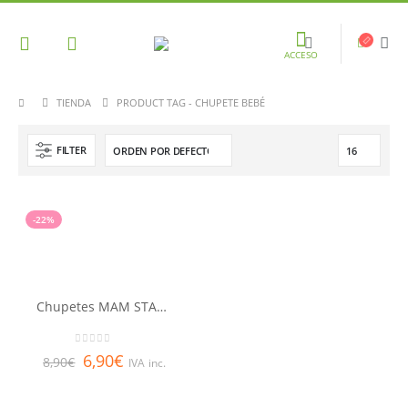
ACCESO
TIENDA
PRODUCT TAG -
CHUPETE BEBÉ
FILTER
-22%
Chupetes MAM START 0-2 meses silicona
0
out of 5
6,90
€
8,90
€
IVA inc.