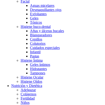
Facial
Aguas micelares
Desmaquillantes ojos
Exfoliantes
Geles
Tónicos
Higiene buco-dental
Aftas y úlceras bucales
Blanqueadores
Cepillos
Colutorios
Cuidados especiales
Infantil
Pastas
Higiene Íntima
Geles íntimos
Hidratantes
Tampones
Higiene Ocular
Higiene Oídos
Nutrición y Dietética
Adelgazar
Colágenos
Fertilidad
Niños