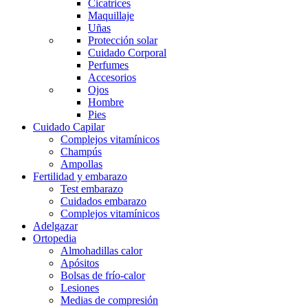
Cicatrices
Maquillaje
Uñas
Protección solar
Cuidado Corporal
Perfumes
Accesorios
Ojos
Hombre
Pies
Cuidado Capilar
Complejos vitamínicos
Champús
Ampollas
Fertilidad y embarazo
Test embarazo
Cuidados embarazo
Complejos vitamínicos
Adelgazar
Ortopedia
Almohadillas calor
Apósitos
Bolsas de frío-calor
Lesiones
Medias de compresión