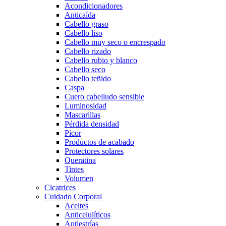
Acondicionadores
Anticaída
Cabello graso
Cabello liso
Cabello muy seco o encrespado
Cabello rizado
Cabello rubio y blanco
Cabello seco
Cabello teñido
Caspa
Cuero cabelludo sensible
Luminosidad
Mascarillas
Pérdida densidad
Picor
Productos de acabado
Protectores solares
Queratina
Tintes
Volumen
Cicatrices
Cuidado Corporal
Aceites
Anticelulíticos
Antiestrías