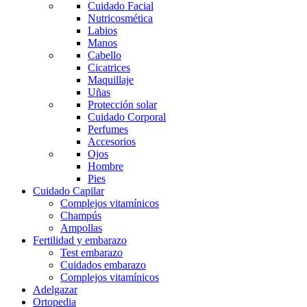
Cuidado Facial
Nutricosmética
Labios
Manos
Cabello
Cicatrices
Maquillaje
Uñas
Protección solar
Cuidado Corporal
Perfumes
Accesorios
Ojos
Hombre
Pies
Cuidado Capilar
Complejos vitamínicos
Champús
Ampollas
Fertilidad y embarazo
Test embarazo
Cuidados embarazo
Complejos vitamínicos
Adelgazar
Ortopedia