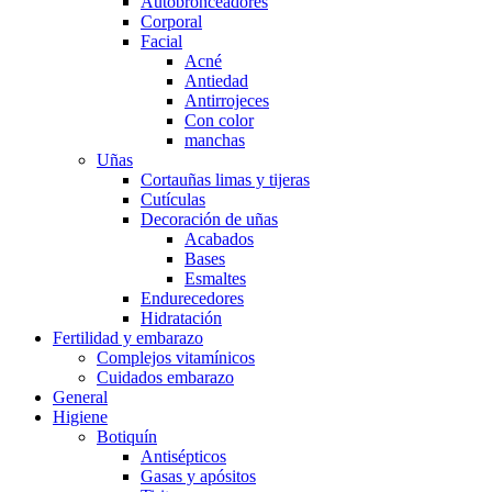
Autobronceadores
Corporal
Facial
Acné
Antiedad
Antirrojeces
Con color
manchas
Uñas
Cortauñas limas y tijeras
Cutículas
Decoración de uñas
Acabados
Bases
Esmaltes
Endurecedores
Hidratación
Fertilidad y embarazo
Complejos vitamínicos
Cuidados embarazo
General
Higiene
Botiquín
Antisépticos
Gasas y apósitos