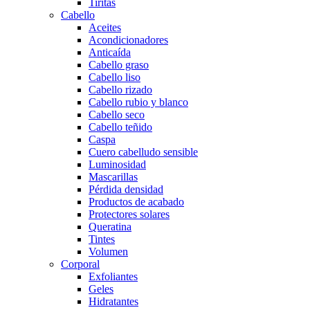
Tiritas
Cabello
Aceites
Acondicionadores
Anticaída
Cabello graso
Cabello liso
Cabello rizado
Cabello rubio y blanco
Cabello seco
Cabello teñido
Caspa
Cuero cabelludo sensible
Luminosidad
Mascarillas
Pérdida densidad
Productos de acabado
Protectores solares
Queratina
Tintes
Volumen
Corporal
Exfoliantes
Geles
Hidratantes