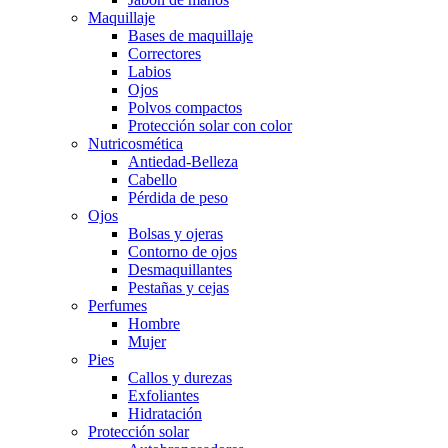
Maquillaje
Bases de maquillaje
Correctores
Labios
Ojos
Polvos compactos
Protección solar con color
Nutricosmética
Antiedad-Belleza
Cabello
Pérdida de peso
Ojos
Bolsas y ojeras
Contorno de ojos
Desmaquillantes
Pestañas y cejas
Perfumes
Hombre
Mujer
Pies
Callos y durezas
Exfoliantes
Hidratación
Protección solar