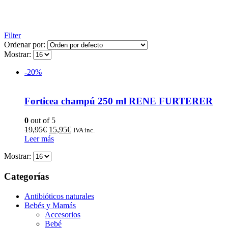
Filter
Ordenar por:
Mostrar:
-20%
Forticea champú 250 ml RENE FURTERER
0
out of 5
19,95
€
15,95
€
IVA inc.
Leer más
Mostrar:
Categorías
Antibióticos naturales
Bebés y Mamás
Accesorios
Bebé