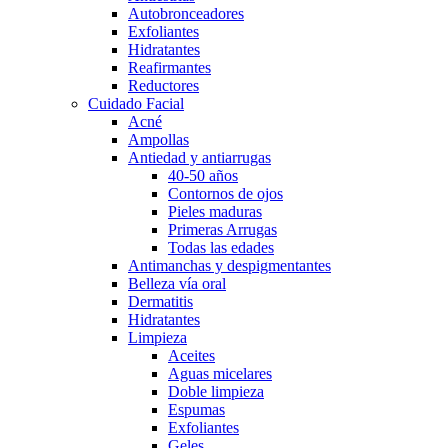
Autobronceadores
Exfoliantes
Hidratantes
Reafirmantes
Reductores
Cuidado Facial
Acné
Ampollas
Antiedad y antiarrugas
40-50 años
Contornos de ojos
Pieles maduras
Primeras Arrugas
Todas las edades
Antimanchas y despigmentantes
Belleza vía oral
Dermatitis
Hidratantes
Limpieza
Aceites
Aguas micelares
Doble limpieza
Espumas
Exfoliantes
Geles