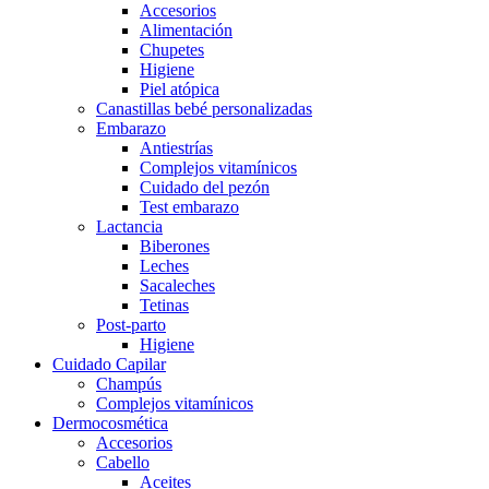
Accesorios
Alimentación
Chupetes
Higiene
Piel atópica
Canastillas bebé personalizadas
Embarazo
Antiestrías
Complejos vitamínicos
Cuidado del pezón
Test embarazo
Lactancia
Biberones
Leches
Sacaleches
Tetinas
Post-parto
Higiene
Cuidado Capilar
Champús
Complejos vitamínicos
Dermocosmética
Accesorios
Cabello
Aceites