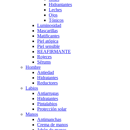
Hidrantantes
Leches
Ojos
Tónicos
Luminosidad
Mascarillas
Matificantes
Piel atópica
Piel sensible
REAFIRMANTE
Rojeces
Sérums
Hombre
Antiedad
Hidratantes
Reductores
Labios
Antiarrugas
Hidratantes
Pintalabios
Protección solar
Manos
Antimanchas
Crema de manos
Jabón de manos