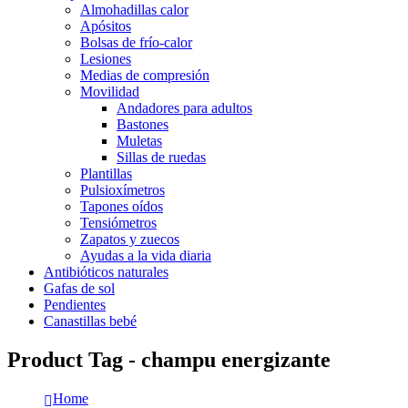
Almohadillas calor
Apósitos
Bolsas de frío-calor
Lesiones
Medias de compresión
Movilidad
Andadores para adultos
Bastones
Muletas
Sillas de ruedas
Plantillas
Pulsioxímetros
Tapones oídos
Tensiómetros
Zapatos y zuecos
Ayudas a la vida diaria
Antibióticos naturales
Gafas de sol
Pendientes
Canastillas bebé
Product Tag - champu energizante
Home