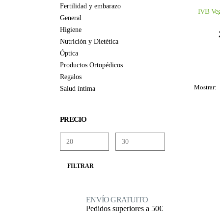
Fertilidad y embarazo
IVB Ve
General
Higiene
Nutrición y Dietética
Óptica
Productos Ortopédicos
Regalos
Mostrar:
Salud íntima
PRECIO
Precio
Precio
FILTRAR
mínimo
máximo
ENVÍO GRATUITO
Pedidos superiores a 50€