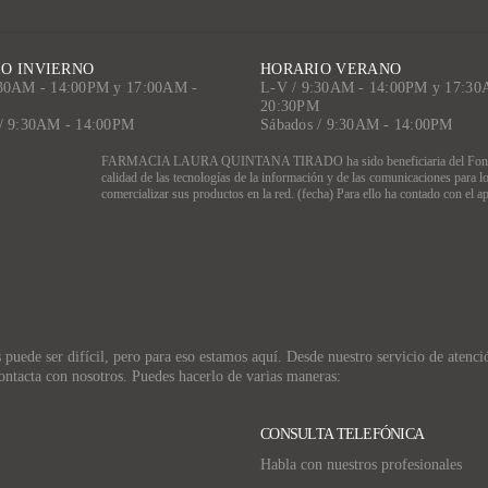
O INVIERNO
HORARIO VERANO
:30AM - 14:00PM y 17:00AM -
L-V / 9:30AM - 14:00PM y 17:30
M
20:30PM
 / 9:30AM - 14:00PM
Sábados / 9:30AM - 14:00PM
FARMACIA LAURA QUINTANA TIRADO ha sido beneficiaria del Fondo Euro
calidad de las tecnologías de la información y de las comunicaciones para l
comercializar sus productos en la red. (fecha) Para ello ha contado con e
uede ser difícil, pero para eso estamos aquí. Desde nuestro servicio de atención
ontacta con nosotros. Puedes hacerlo de varias maneras:
CONSULTA TELEFÓNICA
Habla con nuestros profesionales