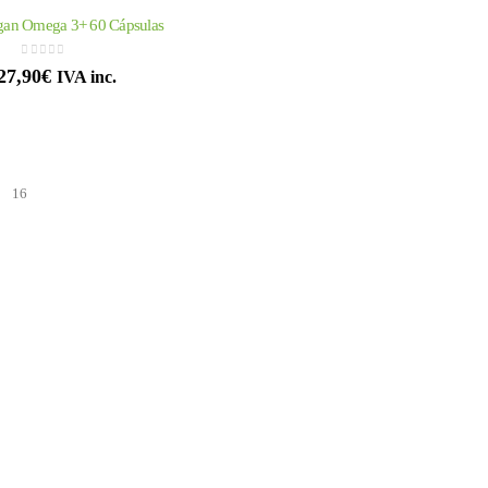
gan Omega 3+ 60 Cápsulas
0
out of 5
27,90
€
IVA inc.