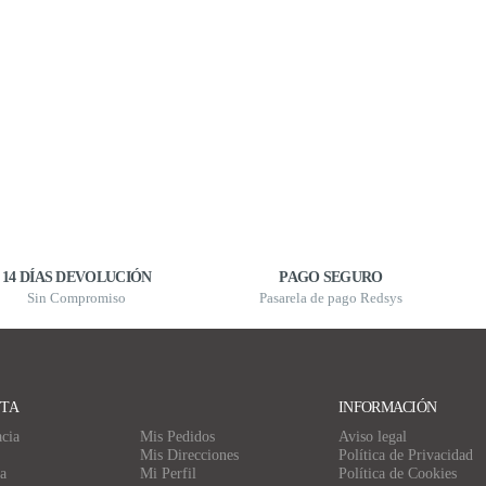
14 DÍAS DEVOLUCIÓN
PAGO SEGURO
Sin Compromiso
Pasarela de pago Redsys
NTA
INFORMACIÓN
cia
Mis Pedidos
Aviso legal
Mis Direcciones
Política de Privacidad
a
Mi Perfil
Política de Cookies