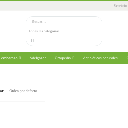
Servicio
 y embarazo
Adelgazar
Ortopedia
Antibióticos naturales
or: