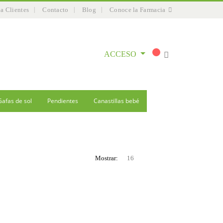
 a Clientes
Contacto
Blog
Conoce la Farmacia
ACCESO
Gafas de sol
Pendientes
Canastillas bebé
Mostrar: