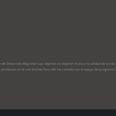
Desarrollo Regional cuyo objetivo es mejorar el uso y la calidad de las tecn
 productos en la red. (fecha) Para ello ha contado con el apoyo del program