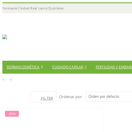
Farmacia Ciudad Real Laura Quintana
DERMOCOSMÉTICA
CUIDADO CAPILAR
FERTILIDAD Y EMBAR
TIENDA
PRODUCT TAG -
Ordenar por:
FILTER
CELULITIS
-25%