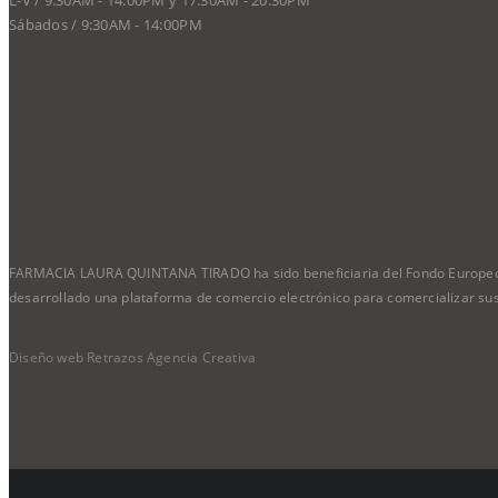
L-V / 9:30AM - 14:00PM y 17:30AM - 20:30PM
Sábados / 9:30AM - 14:00PM
FARMACIA LAURA QUINTANA TIRADO ha sido beneficiaria del Fondo Europeo de 
desarrollado una plataforma de comercio electrónico para comercializar sus
Diseño web Retrazos Agencia Creativa