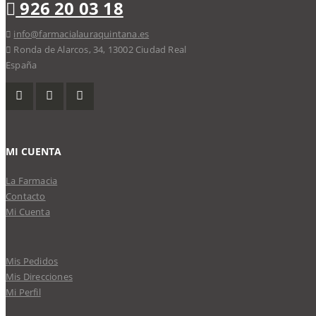
926 20 03 18
info@farmacialauraquintana.es
Ronda de Alarcos, 34, 13002 Ciudad Real
España
MI CUENTA
La Farmacia
Contacto
Mi Cuenta
Mis Pedidos
Mis Direcciones
Mi Perfil