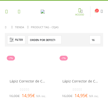
ACCESO
TIENDA
PRODUCT TAG -
CEJAS
FILTER
-7%
-7%
Lápiz Corrector de Cejas Claro Couvrance
Lápiz Corrector de Cejas Oscuro Couvrance
0
out of 5
0
out of 5
14,95
€
14,95
€
16,00
€
16,00
€
IVA inc.
IVA inc.