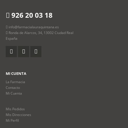
926 20 03 18
info@farmacialauraquintana.es
Ronda de Alarcos, 34, 13002 Ciudad Real
España
MI CUENTA
La Farmacia
Contacto
Mi Cuenta
Mis Pedidos
Mis Direcciones
Mi Perfil