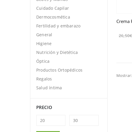
Cuidado Capilar
Dermocosmética
Fertilidad y embarazo
General
26,50
Higiene
Nutrición y Dietética
Óptica
Productos Ortopédicos
Mostrar:
Regalos
Salud íntima
PRECIO
Precio
Precio