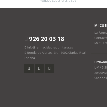
Pedidos Superiores a 59€
MI CUE
La Farma
926 20 03 18
Contact
Mi Cuen
info@farmacialauraquintana.es
Ronda de Alarcos, 34, 13002 Ciudad Real
España
HORARI
L-V / 9:
20:00PM
Sábados 