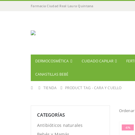
Farmacia Ciudad Real Laura Quintana
DERMOCOSMÉTICA
CUIDADO CAPILAR
FERT
CANASTILLAS BEBÉ
TIENDA
PRODUCT TAG -
CARA Y CUELLO
Ordenar 
CATEGORÍAS
Antibióticos naturales
-6%
Bebés y Mamás