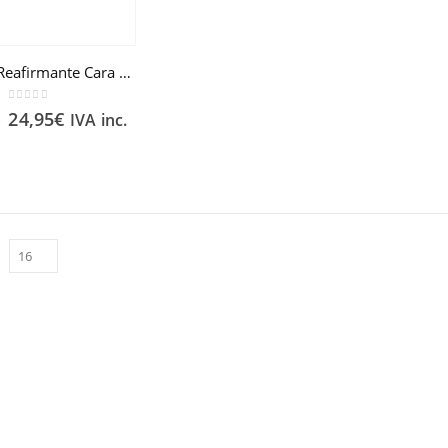
Crema Reafirmante Cara y Cuello LQ
0
out of 5
24,95
€
IVA inc.
€