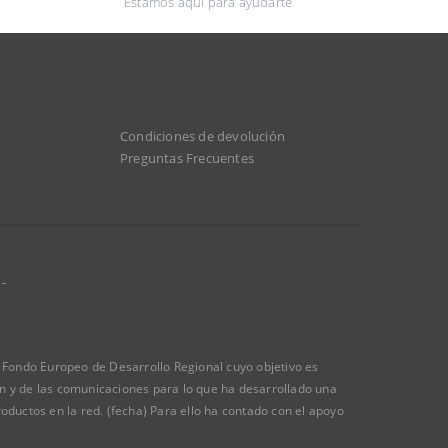
Estamos aquí para ayudarte
Condiciones de devolución
Preguntas Frecuentes
-
ondo Europeo de Desarrollo Regional cuyo objetivo es
ión y de las comunicaciones para lo que ha desarrollado una
oductos en la red. (fecha) Para ello ha contado con el apoyo