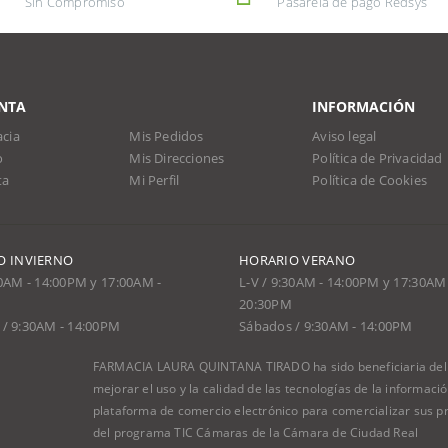
Sin Compromiso
Pasarela de pago Redsys
NTA
INFORMACIÓN
cia
Mis Pedidos
Aviso legal
o
Mis Direcciones
Política de Privacidad
ta
Mi Perfil
Política de Cookies
O INVIERNO
HORARIO VERANO
30AM - 14:00PM y 17:00AM -
L-V / 9:30AM - 14:00PM y 17:30AM 
20:30PM
/ 9:30AM - 14:00PM
Sábados / 9:30AM - 14:00PM
FARMACIA LAURA QUINTANA TIRADO ha sido beneficiaria del F
mejorar el uso y la calidad de las tecnologías de la informac
plataforma de comercio electrónico para comercializar sus pr
del programa TIC Cámaras de la Cámara de Ciudad Real