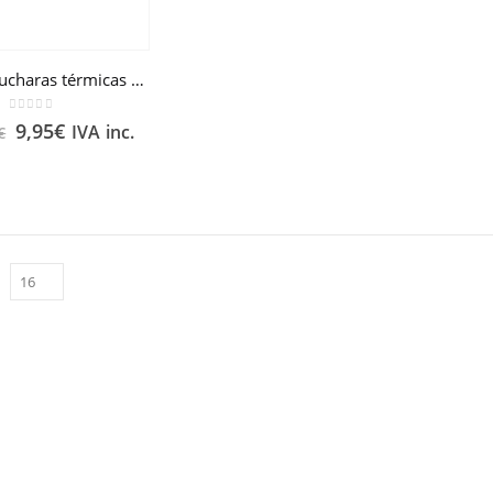
MAM Cucharas térmicas +6 meses
0
out of 5
9,95
€
IVA inc.
€