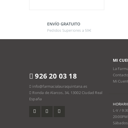
ENVÍO GRATUITO
Pedidos Superiores a 59€
MI CUE
La Farma
926 20 03 18
Contact
Mi Cuen
info@farmacialauraquintana.es
Ronda de Alarcos, 34, 13002 Ciudad Real
España
HORARI
L-V / 9:
20:00PM
Sábados 