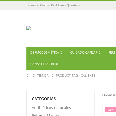
Farmacia Ciudad Real Laura Quintana
DERMOCOSMÉTICA
CUIDADO CAPILAR
FERT
CANASTILLAS BEBÉ
TIENDA
PRODUCT TAG -
CALIENTE
Ordenar 
CATEGORÍAS
Antibióticos naturales
-23%
Bebés y Mamás