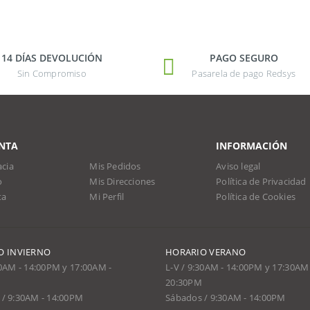
14 DÍAS DEVOLUCIÓN
PAGO SEGURO
Sin Compromiso
Pasarela de pago Redsys
NTA
INFORMACIÓN
cia
Mis Pedidos
Aviso legal
o
Mis Direcciones
Política de Privacidad
ta
Mi Perfil
Política de Cookies
O INVIERNO
HORARIO VERANO
30AM - 14:00PM y 17:00AM -
L-V / 9:30AM - 14:00PM y 17:30AM 
20:30PM
/ 9:30AM - 14:00PM
Sábados / 9:30AM - 14:00PM