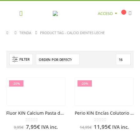
ACCESO
TIENDA
PRODUCT TAG -
CALCIO DIENTES LECHE
FILTER
-20%
-20%
Fluor KIN Calcium Pasta dentífrica 75 ml
Perio KIN Encías Colutorio 250 ml
0
out of 5
0
out of 5
7,95
€
11,95
€
IVA inc.
IVA inc.
9,95
€
14,95
€