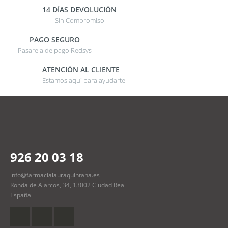
14 DÍAS DEVOLUCIÓN
Sin Compromiso
PAGO SEGURO
Pasarela de pago Redsys
ATENCIÓN AL CLIENTE
Estamos aquí para ayudarte
926 20 03 18
info@farmacialauraquintana.es
Ronda de Alarcos, 34, 13002 Ciudad Real
España