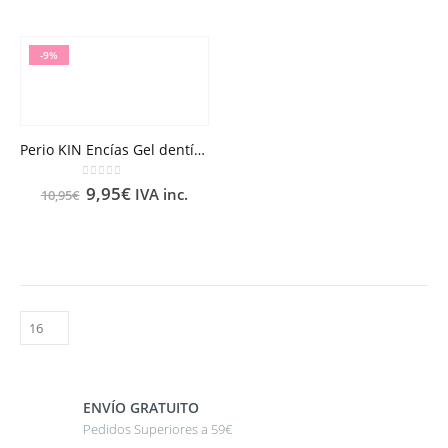
-9%
Perio KIN Encías Gel dentífrico 30 ml
0
out of 5
9,95
€
IVA inc.
10,95
€
ENVÍO GRATUITO
Pedidos Superiores a 59€