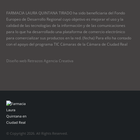
FARMACIA LAURA QUINTANA TIRADO ha sido beneficiaria del Fondo
Europeo de Desarrollo Regional cuyo objetivo es mejorar el uso y la
calidad de las tecnologías de la información y de las comunicaciones
para lo que ha desarrollado una plataforma de comercio electrónico
para comercializar sus productos en la red. (fecha) Para ello ha contado
con el apoyo del programa TIC Cámaras de la Cámara de Ciudad Real
Diseño web Retrazos Agencia Creativa
© Copyright 2026. All Rights Reserved.