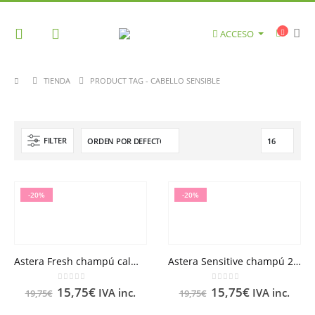
ACCESO
TIENDA
PRODUCT TAG -
CABELLO SENSIBLE
FILTER
-20%
-20%
Astera Fresh champú calmante frescor 200 ml RENE FURTERER
Astera Sensitive champú 200 ml RENE FURTERER
0
out of 5
0
out of 5
15,75
€
15,75
€
IVA inc.
IVA inc.
19,75
€
19,75
€