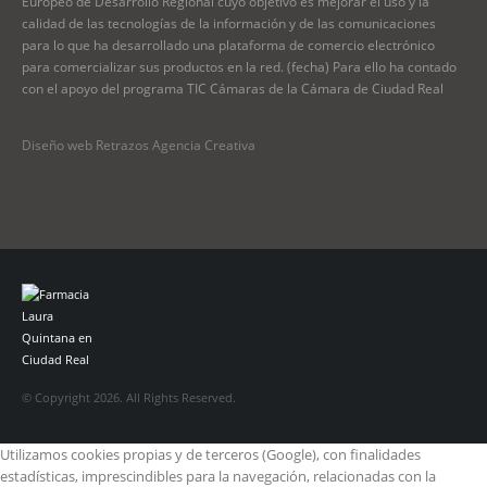
Europeo de Desarrollo Regional cuyo objetivo es mejorar el uso y la
calidad de las tecnologías de la información y de las comunicaciones
para lo que ha desarrollado una plataforma de comercio electrónico
para comercializar sus productos en la red. (fecha) Para ello ha contado
con el apoyo del programa TIC Cámaras de la Cámara de Ciudad Real
Diseño web Retrazos Agencia Creativa
© Copyright 2026. All Rights Reserved.
Utilizamos cookies propias y de terceros (Google), con finalidades
estadísticas, imprescindibles para la navegación, relacionadas con la