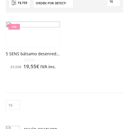
FILTER
-9%
5 SENS bálsamo desenredante 150 ml RENE FURTERER
0
out of 5
19,55
€
IVA inc.
21,55
€