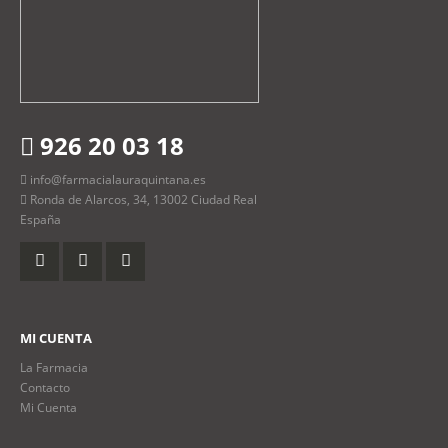
926 20 03 18
info@farmacialauraquintana.es
Ronda de Alarcos, 34, 13002 Ciudad Real
España
MI CUENTA
La Farmacia
Contacto
Mi Cuenta