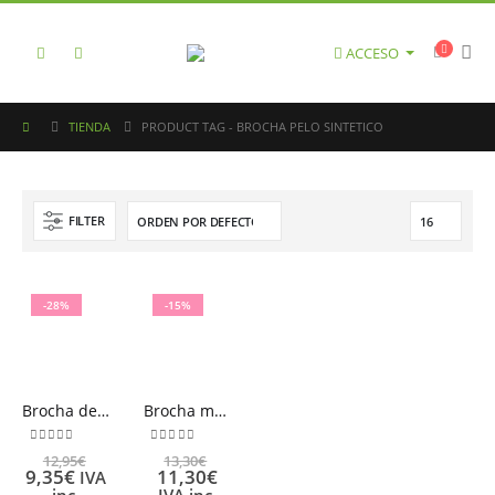
ACCESO
TIENDA
PRODUCT TAG -
BROCHA PELO SINTETICO
FILTER
-28%
-15%
Brocha de maquillaje líquido BETER
Brocha maquillaje fluido BETER
0
out of 5
0
out of 5
12,95
€
13,30
€
9,35
€
11,30
€
IVA
inc.
IVA inc.