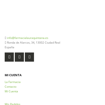
926 20 03 18
info@farmacialauraquintana.es
Ronda de Alarcos, 34, 13002 Ciudad Real
España
MI CUENTA
La Farmacia
Contacto
Mi Cuenta
Mis Pedidos