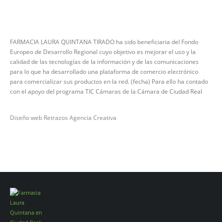
FARMACIA LAURA QUINTANA TIRADO ha sido beneficiaria del Fondo
Europeo de Desarrollo Regional cuyo objetivo es mejorar el uso y la
calidad de las tecnologías de la información y de las comunicaciones
para lo que ha desarrollado una plataforma de comercio electrónico
para comercializar sus productos en la red. (fecha) Para ello ha contado
con el apoyo del programa TIC Cámaras de la Cámara de Ciudad Real
Diseño web Retrazos Agencia Creativa