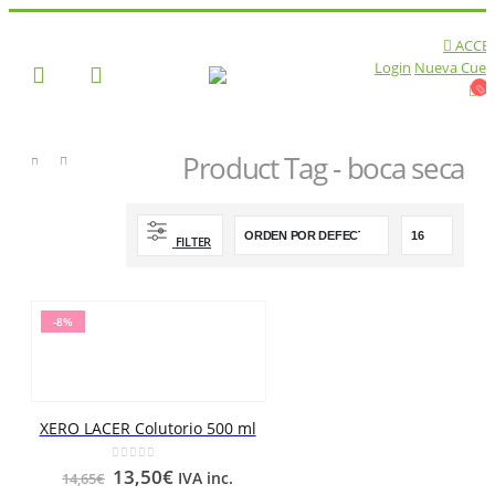
ACCE
Login
Nueva Cuen
Product Tag - boca seca
TIENDA
PRODUCT TAG -
BOCA SECA
FILTER
-8%
XERO LACER Colutorio 500 ml
0
out of 5
13,50
€
IVA inc.
14,65
€