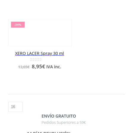
-34%
XERO LACER Spray 30 ml
0
out of 5
8,95
€
IVA inc.
13,65
€
ENVÍO GRATUITO
Pedidos Superiores a 59€