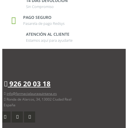
14 DÍAS DEVOLUCIÓN
Sin Compromiso
PAGO SEGURO
Pasarela de pago Redsys
ATENCIÓN AL CLIENTE
Estamos aquí para ayudarte
926 20 03 18
info@farmacialauraquintana.es
Ronda de Alarcos, 34, 13002 Ciudad Real
España