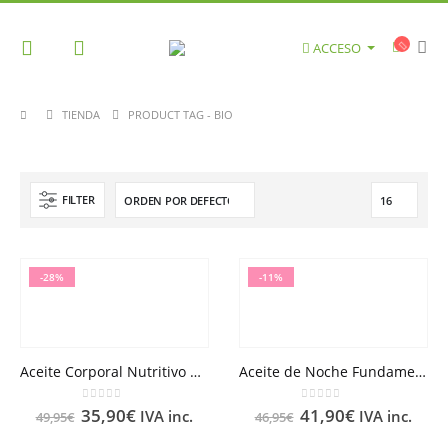
ACCESO
TIENDA
PRODUCT TAG -
BIO
FILTER
-28%
-11%
Aceite Corporal Nutritivo Regenerante Nuxe Bio
Aceite de Noche Fundamental Nutri-Regenerante Nuxe Bio
0
out of 5
0
out of 5
35,90
€
41,90
€
IVA inc.
IVA inc.
49,95
€
46,95
€