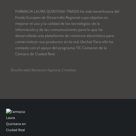
FARMACIA LAURA QUINTANA TIRADO ha sido beneficiaria del
Fondo Europeo de Desarrollo Regional cuyo objetivo es
mejorar el uso y la calidad de las tecnologías de la
información y de las comunicaciones para lo que ha
desarrollado una plataforma de comercio electrónico para
comercializar sus productos en la red. (fecha) Para ello ha
contado con el apoyo del programa TIC Cámaras de la
Cámara de Ciudad Real
Diseño web Retrazos Agencia Creativa