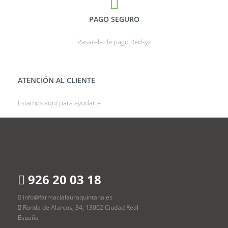
PAGO SEGURO
Pasarela de pago Redsys
ATENCIÓN AL CLIENTE
Estamos aquí para ayudarte
926 20 03 18
info@farmacialauraquintana.es
Ronda de Alarcos, 34, 13002 Ciudad Real
España