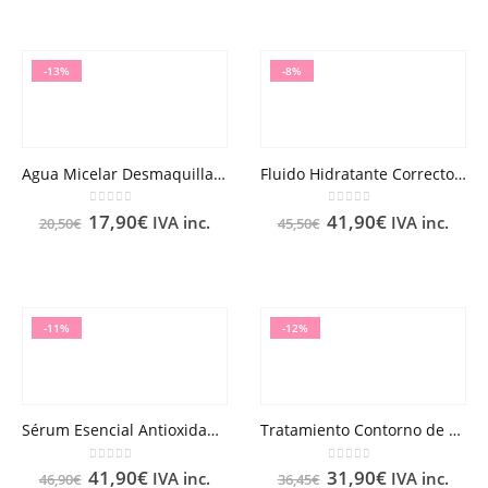
-13%
-8%
Agua Micelar Desmaquillante Nuxe Bio
Fluido Hidratante Corrector de Piel Nuxe Bio
0
out of 5
0
out of 5
17,90
€
41,90
€
IVA inc.
IVA inc.
20,50
€
45,50
€
-11%
-12%
Sérum Esencial Antioxidante Nuxe Bio
Tratamiento Contorno de Ojos Energizante Anti-bolsas, Anti-ojeras Nuxe Bio
0
out of 5
0
out of 5
41,90
€
31,90
€
IVA inc.
IVA inc.
46,90
€
36,45
€