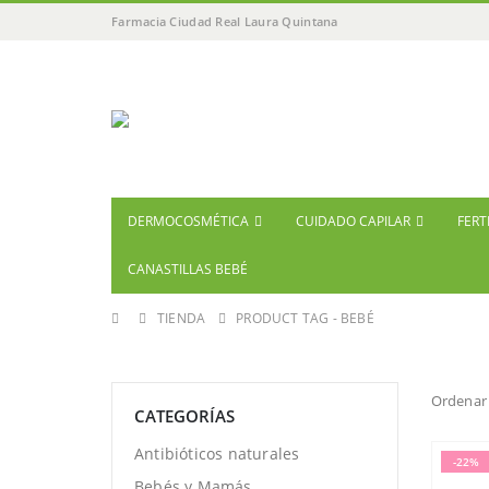
Farmacia Ciudad Real Laura Quintana
DERMOCOSMÉTICA
CUIDADO CAPILAR
FERT
CANASTILLAS BEBÉ
TIENDA
PRODUCT TAG -
BEBÉ
Ordenar 
CATEGORÍAS
Antibióticos naturales
-22%
Bebés y Mamás