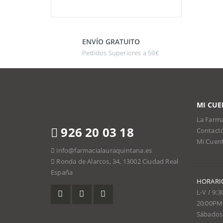
ENVÍO GRATUITO
Pedidos Superiores a 59€
MI CUE
La Farma
926 20 03 18
Contact
Mi Cuen
info@farmacialauraquintana.es
Ronda de Alarcos, 34, 13002 Ciudad Real
España
HORARI
L-V / 9:
20:00PM
Sábados 