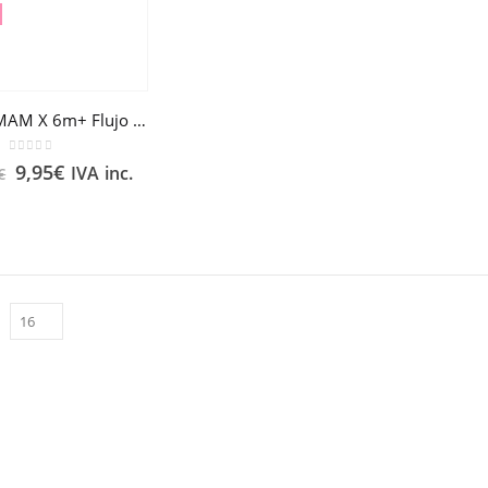
Tetina MAM X 6m+ Flujo extra rápido 2 unidades
0
out of 5
9,95
€
IVA inc.
€