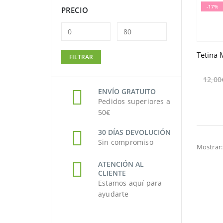
-17%
PRECIO
Precio
Precio
FILTRAR
mínimo
máximo
12,00
ENVÍO GRATUITO
Pedidos superiores a
50€
30 DÍAS DEVOLUCIÓN
Sin compromiso
Mostrar:
ATENCIÓN AL
CLIENTE
Estamos aquí para
ayudarte