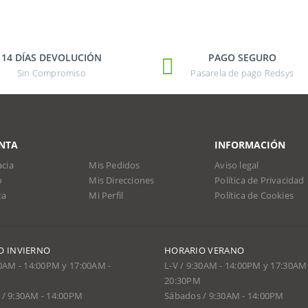
14 DÍAS DEVOLUCIÓN
PAGO SEGURO
Sin Compromiso
Pasarela de pago Redsys
NTA
INFORMACIÓN
cia
Mis Pedidos
Aviso legal
o
Mis Direcciones
Política de Privacidad
ta
Mi Perfil
Política de Cookies
O INVIERNO
HORARIO VERANO
30AM - 14:00PM y 17:00AM -
L-V / 9:30AM - 14:00PM y 17:30AM 
20:30PM
/ 9:30AM - 14:00PM
Sábados / 9:30AM - 14:00PM