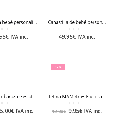
Canastilla bebé personalizada mellizos
Canastilla de bebé personalizada
0
out of 5
0
out of 5
,95
€
49,95
€
IVA inc.
IVA inc.
-17%
Test de embarazo Gestatest
Tetina MAM 4m+ Flujo rápido 2 unidades
0
out of 5
0
out of 5
5,00
€
9,95
€
IVA inc.
IVA inc.
12,00
€