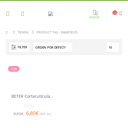
ACCESO
TIENDA
PRODUCT TAG -
BAJAPIELES
FILTER
-23%
BETER Cortacutículas de triple uso con bajapieles y lima
0
out of 5
6,80
€
8,80
€
IVA inc.