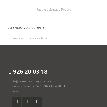
Pasarela de pago Redsys
ATENCIÓN AL CLIENTE
Estamos aquí para ayudarte
926 20 03 18
info@farmacialauraquintana.es
Ronda de Alarcos, 34, 13002 Ciudad Real
España