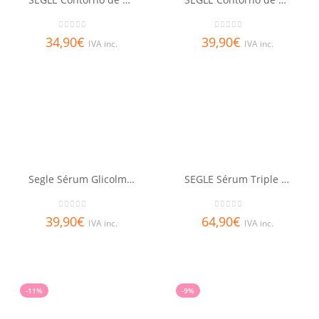
0
out of 5
0
out of 5
34,90
€
39,90
€
IVA inc.
IVA inc.
Segle Sérum Glicolmix 30ml
SEGLE Sérum Triple Retinoid
0
out of 5
0
out of 5
39,90
€
64,90
€
IVA inc.
IVA inc.
-11%
-9%