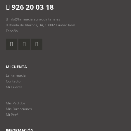
926 20 03 18
info@farmacialauraquintana.es
Ronda de Alarcos, 34, 13002 Ciudad Real
España
MI CUENTA
La Farmacia
Contacto
Mi Cuenta
Mis Pedidos
Mis Direcciones
Mi Perfil
INFORMACIÓN