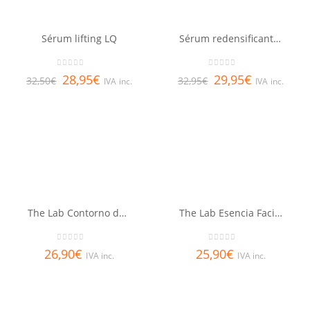
Sérum lifting LQ
Sérum redensificante LQ
0
out of 5
0
out of 5
28,95
€
29,95
€
32,50
€
32,95
€
IVA inc.
IVA inc.
The Lab Contorno de Ojos Integral 15 ml
The Lab Esencia Facial Multi-Correctora 150 ml
0
out of 5
0
out of 5
26,90
€
25,90
€
IVA inc.
IVA inc.