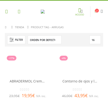
ACCESO
TIENDA
PRODUCT TAG -
ARRUGAS
FILTER
-17%
-4%
ABRADERMOL Crema Microdermoabrasión 50 ml
Contorno de ojos y labios Nuxuriance® ultra NUXE 15 ml
0
out of 5
0
out of 5
19,95
€
43,95
€
23,95
€
46,00
€
IVA inc.
IVA inc.