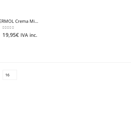
ABRADERMOL Crema Microdermoabrasión 50 ml
0
out of 5
19,95
€
IVA inc.
€