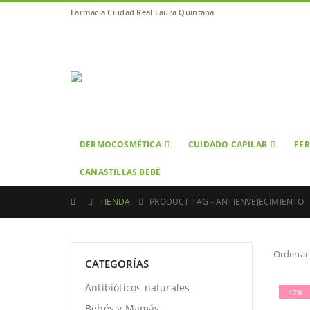
Farmacia Ciudad Real Laura Quintana
DERMOCOSMÉTICA
CUIDADO CAPILAR
FER
CANASTILLAS BEBÉ
TIENDA
PRODUCT TAG -
ANTIENVEJECIMIENTO
Ordenar 
CATEGORÍAS
Antibióticos naturales
-17%
Bebés y Mamás