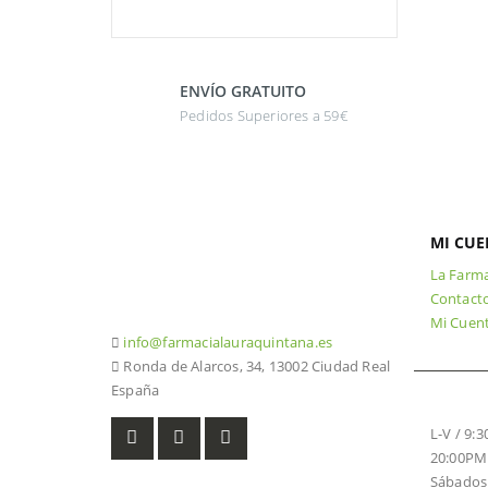
ENVÍO GRATUITO
Pedidos Superiores a 59€
MI CUE
La Farma
926 20 03 18
Contact
Mi Cuen
info@farmacialauraquintana.es
Ronda de Alarcos, 34, 13002 Ciudad Real
España
HORARI
L-V / 9:
20:00PM
Sábados 