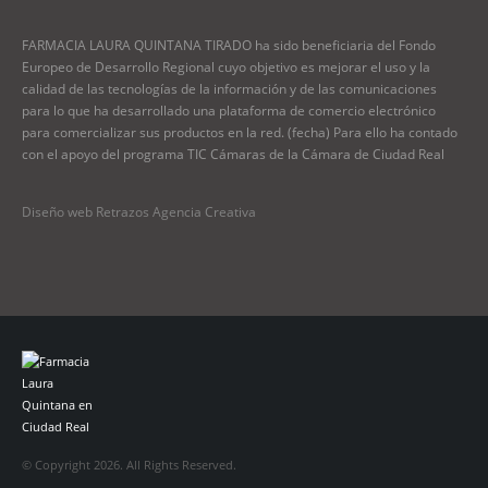
FARMACIA LAURA QUINTANA TIRADO ha sido beneficiaria del Fondo
Europeo de Desarrollo Regional cuyo objetivo es mejorar el uso y la
calidad de las tecnologías de la información y de las comunicaciones
para lo que ha desarrollado una plataforma de comercio electrónico
para comercializar sus productos en la red. (fecha) Para ello ha contado
con el apoyo del programa TIC Cámaras de la Cámara de Ciudad Real
Diseño web Retrazos Agencia Creativa
© Copyright 2026. All Rights Reserved.