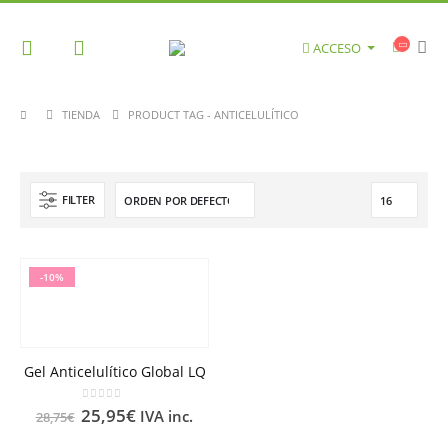
ACCESO
TIENDA
PRODUCT TAG -
ANTICELULÍTICO
FILTER
-10%
Gel Anticelulítico Global LQ
0
out of 5
25,95
€
IVA inc.
28,75
€