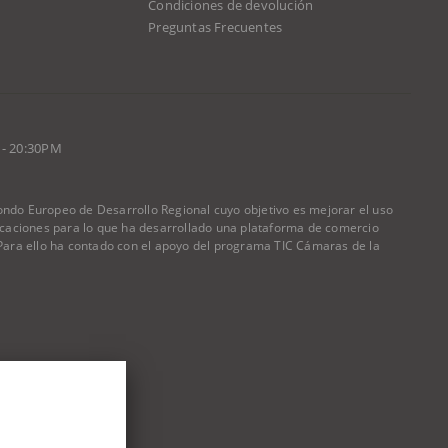
Condiciones de devolución
d
Preguntas Frecuentes
 - 20:30PM
do Europeo de Desarrollo Regional cuyo objetivo es mejorar el uso
nicaciones para lo que ha desarrollado una plataforma de comercio
) Para ello ha contado con el apoyo del programa TIC Cámaras de la