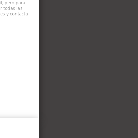
l, pero para
r todas las
es y contacta