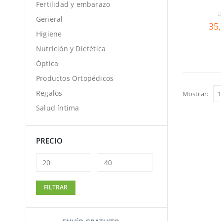
Fertilidad y embarazo
General
0
35
Higiene
Nutrición y Dietética
Óptica
Productos Ortopédicos
Regalos
Mostrar:
Salud íntima
PRECIO
Precio
Precio
FILTRAR
mínimo
máximo