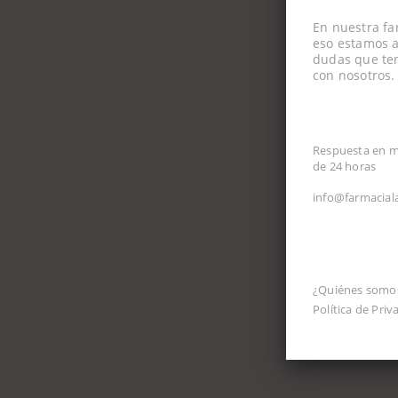
En nuestra fa
eso estamos a
dudas que ten
con nosotros.
CORREO ELEC
Respuesta en 
de 24 horas
info@farmacial
INFORMACIÓ
¿Quiénes somo
Política de Priv