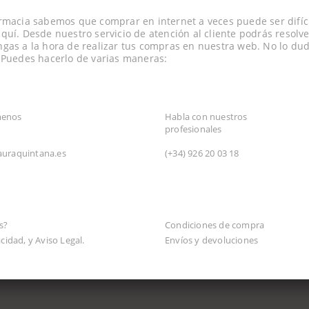
rmacia sabemos que comprar en internet a veces puede ser difíci
quí. Desde nuestro servicio de atención al cliente podrás resolve
gas a la hora de realizar tus compras en nuestra web. No lo dud
 Puedes hacerlo de varias maneras:
TRÓNICO
CONSULTA TELEFÓNICA
menos
Habla con nuestros
profesionales
auraquintana.es
(+34)
926 20 03 18
N
s?
Condiciones de compra
acidad, y Aviso Legal.
Envíos y devoluciones