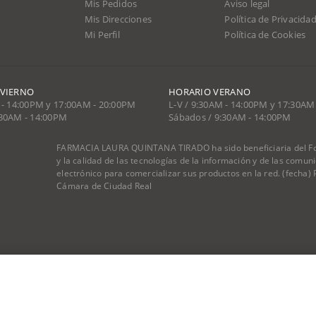
Mis Pedidos
Aviso legal
Mis Direcciones
Política de Privacida
Mi Perfil
Política de Cookies
NVIERNO
HORARIO VERANO
 - 14:00PM y 17:00AM - 20:00PM
L-V / 9:30AM - 14:00PM y 17:30AM
:30AM - 14:00PM
Sábados / 9:30AM - 14:00PM
FARMACIA LAURA QUINTANA TIRADO ha sido beneficiaria del Fon
y la calidad de las tecnologías de la información y de las comu
electrónico para comercializar sus productos en la red. (fecha
Cámara de Ciudad Real