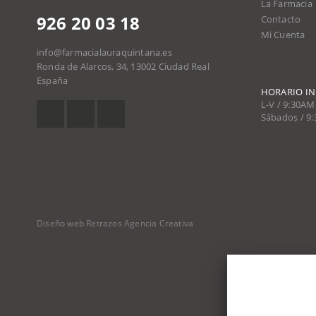
La Farmacia
926 20 03 18
Contacto
Mi Cuenta
info@farmacialauraquintana.es
Ronda de Alarcos, 34, 13002 Ciudad Real
España
HORARIO I
L-V / 9:30AM
Sábados / 9
Diseño web Retrazos Agencia Creativa