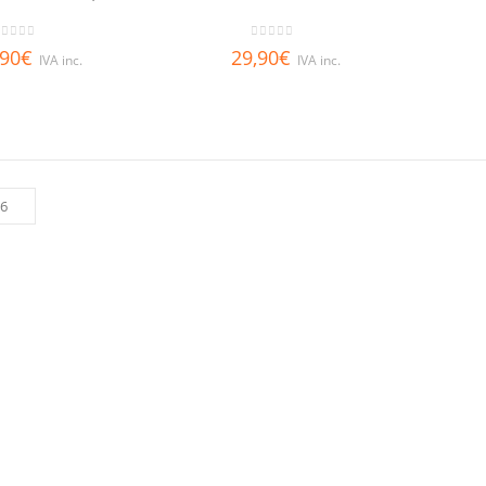
out of 5
0
out of 5
,90
€
29,90
€
IVA inc.
IVA inc.