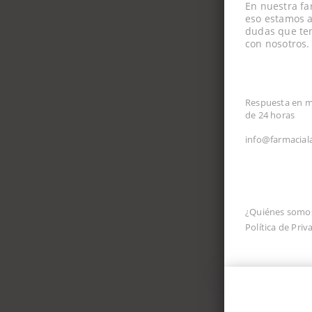
En nuestra fa
eso estamos a
dudas que ten
con nosotros.
CORREO ELEC
Respuesta en 
de 24 horas
info@farmacial
INFORMACIÓ
¿Quiénes somo
Política de Priv