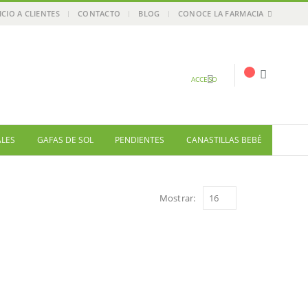
ICIO A CLIENTES
CONTACTO
BLOG
CONOCE LA FARMACIA
ACCESO
ALES
GAFAS DE SOL
PENDIENTES
CANASTILLAS BEBÉ
Mostrar: