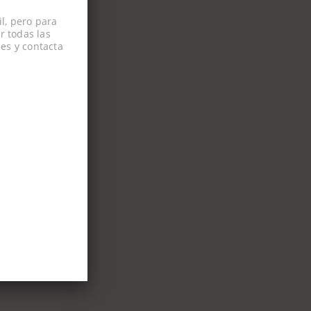
l, pero para
r todas las
es y contacta