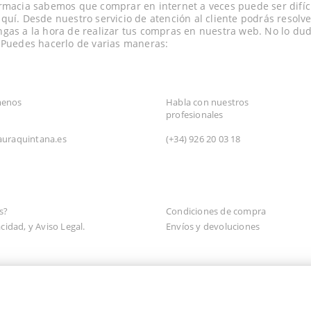
rmacia sabemos que comprar en internet a veces puede ser difíci
quí. Desde nuestro servicio de atención al cliente podrás resolve
gas a la hora de realizar tus compras en nuestra web. No lo dud
 Puedes hacerlo de varias maneras:
TRÓNICO
CONSULTA TELEFÓNICA
menos
Habla con nuestros
profesionales
auraquintana.es
(+34)
926 20 03 18
N
s?
Condiciones de compra
acidad, y Aviso Legal.
Envíos y devoluciones