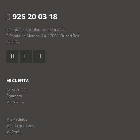
926 20 03 18
info@farmacialauraquintana.es
Ronda de Alarcos, 34, 13002 Ciudad Real
España
MI CUENTA
La Farmacia
Contacto
Mi Cuenta
Mis Pedidos
Mis Direcciones
Mi Perfil