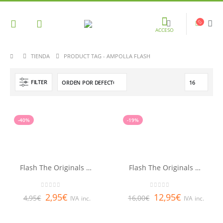
ACCESO
TIENDA
PRODUCT TAG -
AMPOLLA FLASH
FILTER
-40%
-19%
Flash The Originals MARTI DERM – 1 ampolla
Flash The Originals MARTI DERM – 5 ampollas
0
out of 5
0
out of 5
2,95
€
12,95
€
4,95
€
16,00
€
IVA inc.
IVA inc.