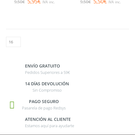
5,95
€
5,50
€
9,50
€
9,50
€
IVA inc.
IVA inc.
ENVÍO GRATUITO
Pedidos Superiores a 59€
14 DÍAS DEVOLUCIÓN
Sin Compromiso
PAGO SEGURO
Pasarela de pago Redsys
ATENCIÓN AL CLIENTE
Estamos aquí para ayudarte