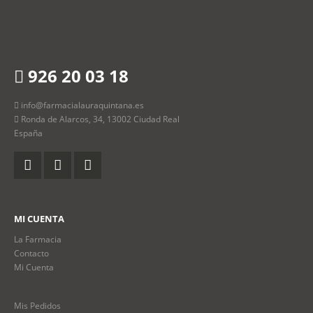
926 20 03 18
info@farmacialauraquintana.es
Ronda de Alarcos, 34, 13002 Ciudad Real
España
MI CUENTA
La Farmacia
Contacto
Mi Cuenta
Mis Pedidos