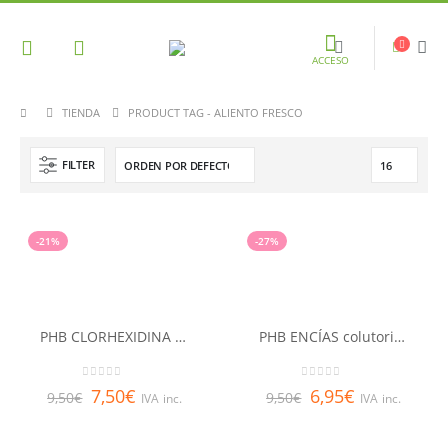
ACCESO
TIENDA
PRODUCT TAG -
ALIENTO FRESCO
FILTER
-21%
-27%
PHB CLORHEXIDINA 0,12% colutorio 500 ml
PHB ENCÍAS colutorio 500 ml
0
out of 5
0
out of 5
7,50
€
6,95
€
9,50
€
9,50
€
IVA inc.
IVA inc.