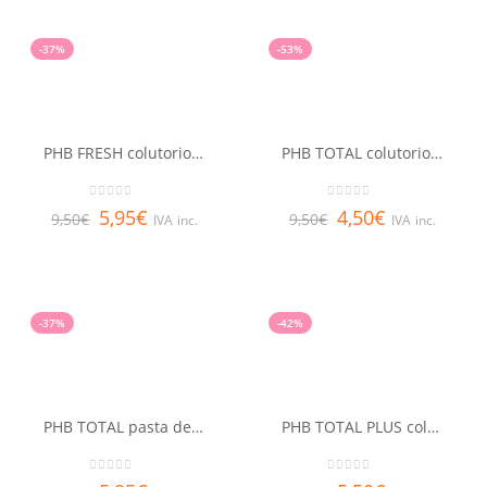
-37%
-53%
PHB FRESH colutorio 500 ml
PHB TOTAL colutorio 500 ml
0
out of 5
0
out of 5
5,95
€
4,50
€
9,50
€
9,50
€
IVA inc.
IVA inc.
-37%
-42%
PHB TOTAL pasta dentífrica pack ahorro 75 x 2 ml
PHB TOTAL PLUS colutorio 500 ml
0
out of 5
0
out of 5