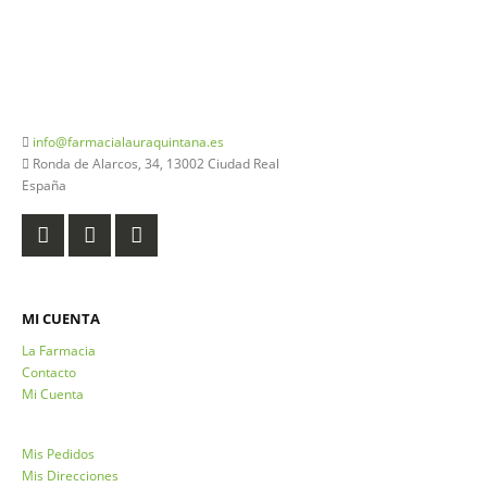
926 20 03 18
info@farmacialauraquintana.es
Ronda de Alarcos, 34, 13002 Ciudad Real
España
MI CUENTA
La Farmacia
Contacto
Mi Cuenta
Mis Pedidos
Mis Direcciones