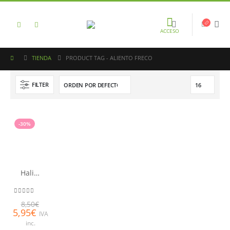
ACCESO
TIENDA
PRODUCT TAG -
ALIENTO FRECO
FILTER
-30%
Halita limpiador lingual
0
out of 5
8,50
€
5,95
€
IVA
inc.