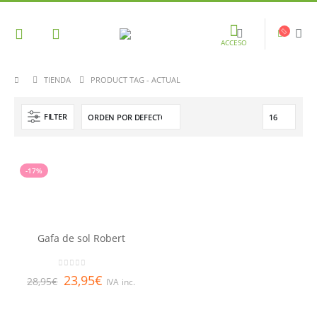
ACCESO
TIENDA
PRODUCT TAG -
ACTUAL
FILTER
-17%
Gafa de sol Robert
0
out of 5
23,95
€
28,95
€
IVA inc.