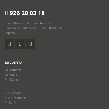
926 20 03 18
info@farmacialauraquintana.es
Ronda de Alarcos, 34, 13002 Ciudad Real
España
MI CUENTA
La Farmacia
Contacto
Mi Cuenta
Mis Pedidos
Mis Direcciones
Mi Perfil