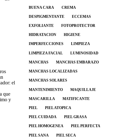
BUENA CARA
CREMA
DESPIGMENTANTE
ECCEMAS
EXFOLIANTE
FOTOPROTECTOR
HIDRATACION
HIGIENE
IMPERFECCIONES
LIMPIEZA
LIMPIEZA FACIAL
LUMINOSIDAD
MANCHAS
MANCHAS EMBARAZO
ros
MANCHAS LOCALIZADAS
un
MANCHAS SOLARES
ador: el
MANTENIMIENTO
MAQUILLAJE
ya que
MASCARILLA
MATIFICANTE
simo y
PIEL
PIEL ATOPICA
PIEL CUIDADA
PIEL GRASA
PIEL HOMOGENEA
PIEL PERFECTA
PIEL SANA
PIEL SECA