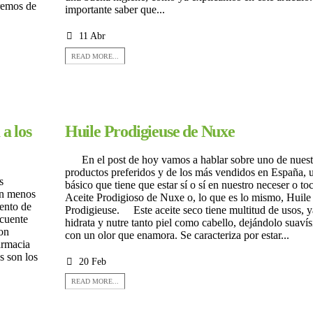
aremos de
importante saber que...
11 Abr
READ MORE...
a los
Huile Prodigieuse de Nuxe
En el post de hoy vamos a hablar sobre uno de nuest
productos preferidos y de los más vendidos en España, 
s
básico que tiene que estar sí o sí en nuestro neceser o toc
en menos
Aceite Prodigioso de Nuxe o, lo que es lo mismo, Huile
ento de
Prodigieuse. Este aceite seco tiene multitud de usos, 
ecuente
hidrata y nutre tanto piel como cabello, dejándolo suaví
con
con un olor que enamora. Se caracteriza por estar...
armacia
s son los
20 Feb
READ MORE...