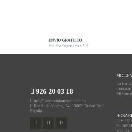
ENVÍO GRATUITO
Pedidos Superiores a 59€
MI CUE
La Farma
Contacto
926 20 03 18
Mi Cuent
info@farmacialauraquintana.es
Ronda de Alarcos, 34, 13002 Ciudad Real
España
HORARI
L-V / 9
20:00P
Sábados