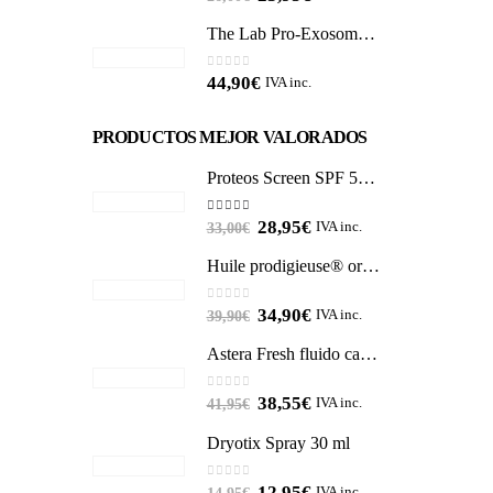
The Lab Pro-Exosomas 50 ml
0
out of 5
44,90
€
IVA inc.
PRODUCTOS MEJOR VALORADOS
Proteos Screen SPF 50+ Color Fluid Cream MARTIDERM
5.00
out of 5
28,95
€
IVA inc.
33,00
€
Huile prodigieuse® or NUXE 100ml
0
out of 5
34,90
€
IVA inc.
39,90
€
Astera Fresh fluido calmante 50 ml RENE FURTERER
0
out of 5
38,55
€
IVA inc.
41,95
€
Dryotix Spray 30 ml
0
out of 5
12,95
€
IVA inc.
14,95
€