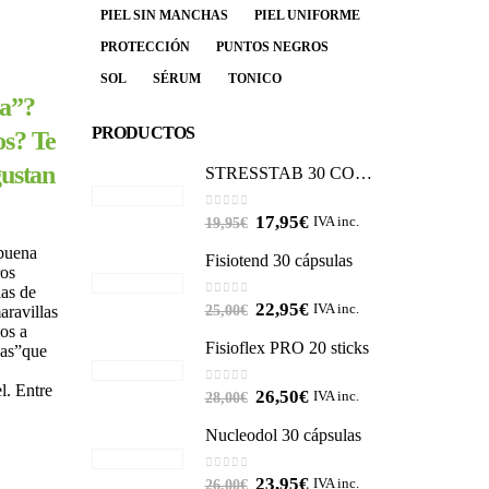
PIEL SIN MANCHAS
PIEL UNIFORME
PROTECCIÓN
PUNTOS NEGROS
SOL
SÉRUM
TONICO
ra”?
PRODUCTOS
os? Te
gustan
STRESSTAB 30 COMPRIMIDOS
0
out of 5
17,95
€
IVA inc.
19,95
€
 buena
Fisiotend 30 cápsulas
ros
as de
0
out of 5
22,95
€
IVA inc.
25,00
€
aravillas
os a
Fisioflex PRO 20 sticks
cas”que
l. Entre
0
out of 5
26,50
€
IVA inc.
28,00
€
Nucleodol 30 cápsulas
0
out of 5
23,95
€
IVA inc.
26,00
€