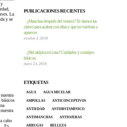
 y
uedad,
PUBLICACIONES RECIENTES
aves. La
ida y se
¿Manchas después del verano? Te damos las
claves para acabar con ellas y que no vuelvan a
aparecer
octubre 2, 2018
¿Piel atópica en casa? Cuidados y consejos
básicos.
mayo 23, 2018
ETIQUETAS
AGUA
AGUA MICELAR
 nuestra
s básicos
AMPOLLAS
ANTICONCEPTIVOS
ina
ANTIEDAD
ANTIHISTAMINICO
 nuestra
ANTIMANCHAS
ANTIOJERAS
 a cabo
ARRUGAS
BELLEZA
o. Es