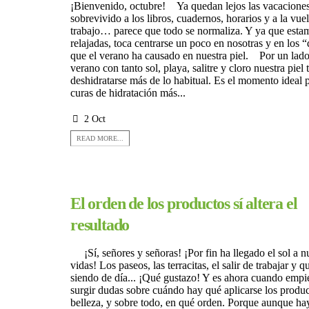
¡Bienvenido, octubre! Ya quedan lejos las vacacione
sobrevivido a los libros, cuadernos, horarios y a la vuel
trabajo… parece que todo se normaliza. Y ya que est
relajadas, toca centrarse un poco en nosotras y en los 
que el verano ha causado en nuestra piel. Por un lad
verano con tanto sol, playa, salitre y cloro nuestra piel 
deshidratarse más de lo habitual. Es el momento ideal 
curas de hidratación más...
2 Oct
READ MORE...
El orden de los productos sí altera el
resultado
¡Sí, señores y señoras! ¡Por fin ha llegado el sol a n
vidas! Los paseos, las terracitas, el salir de trabajar y q
siendo de día... ¡Qué gustazo! Y es ahora cuando empi
surgir dudas sobre cuándo hay qué aplicarse los produ
belleza, y sobre todo, en qué orden. Porque aunque ha