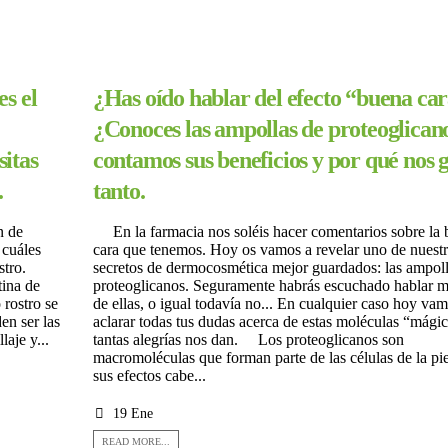
es el
¿Has oído hablar del efecto “buena ca
¿Conoces las ampollas de proteoglican
sitas
contamos sus beneficios y por qué nos 
.
tanto.
n de
En la farmacia nos soléis hacer comentarios sobre la
 cuáles
cara que tenemos. Hoy os vamos a revelar uno de nuest
 rostro.
secretos de dermocosmética mejor guardados: las ampoll
tina de
proteoglicanos. Seguramente habrás escuchado hablar m
 rostro se
de ellas, o igual todavía no... En cualquier caso hoy vam
n ser las
aclarar todas tus dudas acerca de estas moléculas “mági
laje y...
tantas alegrías nos dan. Los proteoglicanos son
macromoléculas que forman parte de las células de la pie
sus efectos cabe...
19 Ene
READ MORE...