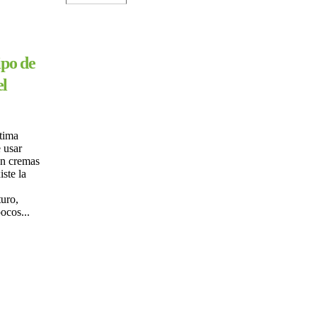
ipo de
el
tima
 usar
en cremas
iste la
turo,
ocos...