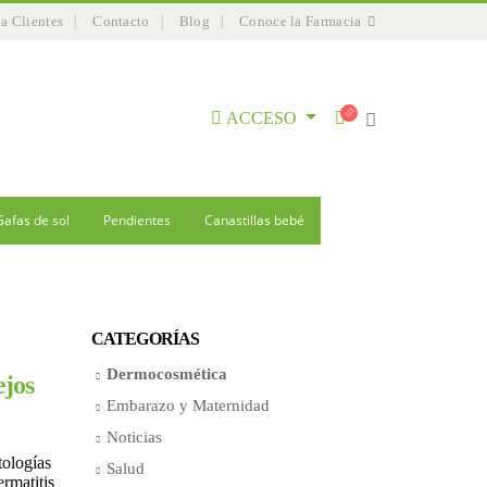
 a Clientes
Contacto
Blog
Conoce la Farmacia
ACCESO
Gafas de sol
Pendientes
Canastillas bebé
CATEGORÍAS
Dermocosmética
ejos
Embarazo y Maternidad
Noticias
ologías
Salud
rmatitis