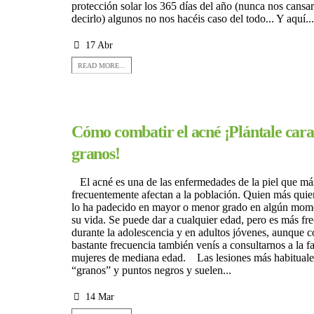
protección solar los 365 días del año (nunca nos cans
decirlo) algunos no nos hacéis caso del todo... Y aquí...
17 Abr
READ MORE...
Cómo combatir el acné ¡Plántale cara 
granos!
El acné es una de las enfermedades de la piel que má
frecuentemente afectan a la población. Quien más qui
lo ha padecido en mayor o menor grado en algún mom
su vida. Se puede dar a cualquier edad, pero es más fr
durante la adolescencia y en adultos jóvenes, aunque 
bastante frecuencia también venís a consultarnos a la f
mujeres de mediana edad. Las lesiones más habituale
“granos” y puntos negros y suelen...
14 Mar