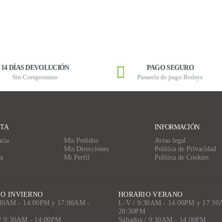
14 DÍAS DEVOLUCIÓN
PAGO SEGURO
Sin Compromiso
Pasarela de pago Redsys
NTA
INFORMACIÓN
cia
Mis Pedidos
Aviso legal
Mis Direcciones
Política de Privacidad
a
Mi Perfil
Política de Cookies
O INVIERNO
HORARIO VERANO
:30AM - 14:00PM y 17:00AM -
L-V / 9:30AM - 14:00PM y 17:30
M
20:30PM
 / 9:30AM - 14:00PM
Sábados / 9:30AM - 14:00PM