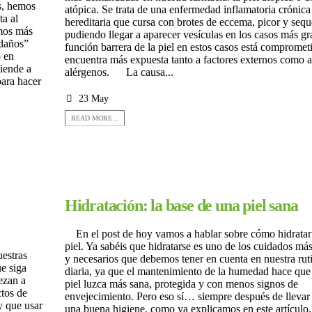
s, hemos
atópica. Se trata de una enfermedad inflamatoria crónica
ta al
hereditaria que cursa con brotes de eccema, picor y seq
amos más
pudiendo llegar a aparecer vesículas en los casos más gr
“daños”
función barrera de la piel en estos casos está compromet
o en
encuentra más expuesta tanto a factores externos como a
tiende a
alérgenos. La causa...
para hacer
23 May
READ MORE...
Hidratación: la base de una piel sana
En el post de hoy vamos a hablar sobre cómo hidratar
piel. Ya sabéis que hidratarse es uno de los cuidados má
uestras
y necesarios que debemos tener en cuenta en nuestra rut
ue siga
diaria, ya que el mantenimiento de la humedad hace que
ezan a
piel luzca más sana, protegida y con menos signos de
ctos de
envejecimiento. Pero eso sí… siempre después de llevar
y que usar
una buena higiene, como ya explicamos en este artícul