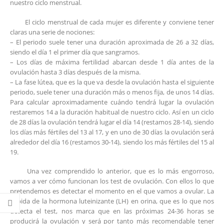
nuestro ciclo menstrual.
El ciclo menstrual de cada mujer es diferente y conviene tener
claras una serie de nociones:
– El periodo suele tener una duración aproximada de 26 a 32 días,
siendo el día 1 el primer día que sangramos.
– Los días de máxima fertilidad abarcan desde 1 día antes de la
ovulación hasta 3 días después de la misma.
– La fase lútea, que es la que va desde la ovulación hasta el siguiente
periodo, suele tener una duración más o menos fija, de unos 14 días.
Para calcular aproximadamente cuándo tendrá lugar la ovulación
restaremos 14 a la duración habitual de nuestro ciclo. Así en un ciclo
de 28 días la ovulación tendrá lugar el día 14 (restamos 28-14), siendo
los días más fértiles del 13 al 17, y en uno de 30 días la ovulación será
alrededor del día 16 (restamos 30-14), siendo los más fértiles del 15 al
19.
Una vez comprendido lo anterior, que es lo más engorroso,
vamos a ver cómo funcionan los test de ovulación. Con ellos lo que
pretendemos es detectar el momento en el que vamos a ovular. La
subida de la hormona luteinizante (LH) en orina, que es lo que nos
detecta el test, nos marca que en las próximas 24-36 horas se
producirá la ovulación y será por tanto más recomendable tener