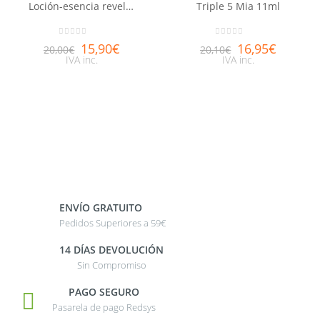
Loción-esencia reveladora de belleza Aquabella®
Triple 5 Mia 11ml
0
out of 5
0
out of 5
15,90
€
16,95
€
20,00
€
20,10
€
IVA inc.
IVA inc.
ENVÍO GRATUITO
Pedidos Superiores a 59€
14 DÍAS DEVOLUCIÓN
Sin Compromiso
PAGO SEGURO
Pasarela de pago Redsys