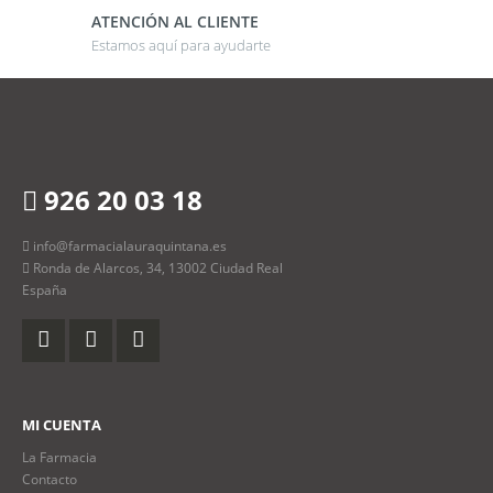
ATENCIÓN AL CLIENTE
Estamos aquí para ayudarte
926 20 03 18
info@farmacialauraquintana.es
Ronda de Alarcos, 34, 13002 Ciudad Real
España
MI CUENTA
La Farmacia
Contacto