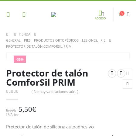
ACCESO
TIENDA
GENERAL
,
PIES
,
PRODUCTOS ORTOPÉDICOS
,
LESIONES
,
PIE
PROTECTOR DE TALÓN COMFORSIL PRIM
-35%
Protector de talón
ComforSil PRIM
( No hay valoraciones aún. )
0
out of 5
5,50
€
8,50
€
IVA inc.
Protector de talón de silicona autoadhesivo.