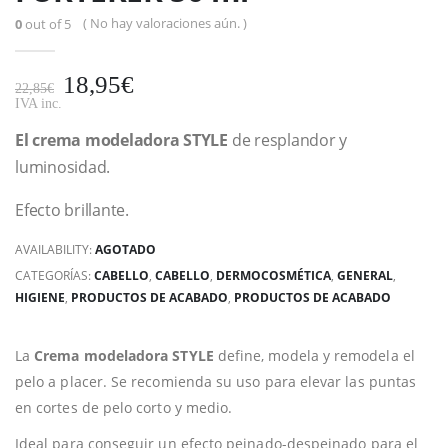
( No hay valoraciones aún. )
0
out of 5
18,95
€
22,85
€
IVA inc.
El crema modeladora
STYLE
de resplandor y
luminosidad.
Efecto brillante.
AVAILABILITY:
AGOTADO
CATEGORÍAS:
CABELLO
,
CABELLO
,
DERMOCOSMÉTICA
,
GENERAL
,
HIGIENE
,
PRODUCTOS DE ACABADO
,
PRODUCTOS DE ACABADO
La
Crema modeladora STYLE
define, modela y remodela el
pelo a placer. Se recomienda su uso para elevar las puntas
en cortes de pelo corto y medio.
Ideal para conseguir un efecto peinado-despeinado para el