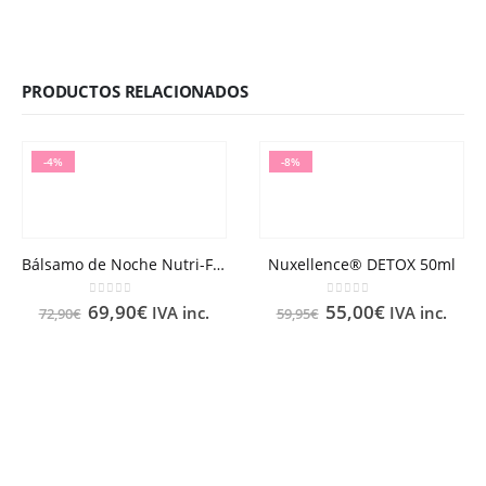
PRODUCTOS RELACIONADOS
-4%
-8%
Bálsamo de Noche Nutri-Fortificante Nuxuriance® Gold 50ml
Nuxellence® DETOX 50ml
0
out of 5
0
out of 5
69,90
€
55,00
€
IVA inc.
IVA inc.
72,90
€
59,95
€