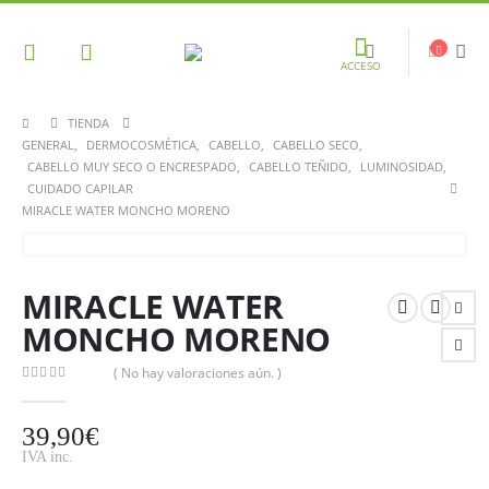
ACCESO
TIENDA
GENERAL
,
DERMOCOSMÉTICA
,
CABELLO
,
CABELLO SECO
,
CABELLO MUY SECO O ENCRESPADO
,
CABELLO TEÑIDO
,
LUMINOSIDAD
,
CUIDADO CAPILAR
MIRACLE WATER MONCHO MORENO
MIRACLE WATER
MONCHO MORENO
( No hay valoraciones aún. )
0
out of 5
39,90
€
IVA inc.