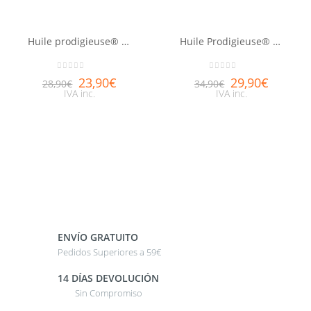
Huile prodigieuse® or NUXE 50ml
Huile Prodigieuse® Florale NUXE 100ml
0
out of 5
0
out of 5
23,90
€
29,90
€
28,90
€
34,90
€
IVA inc.
IVA inc.
ENVÍO GRATUITO
Pedidos Superiores a 59€
14 DÍAS DEVOLUCIÓN
Sin Compromiso