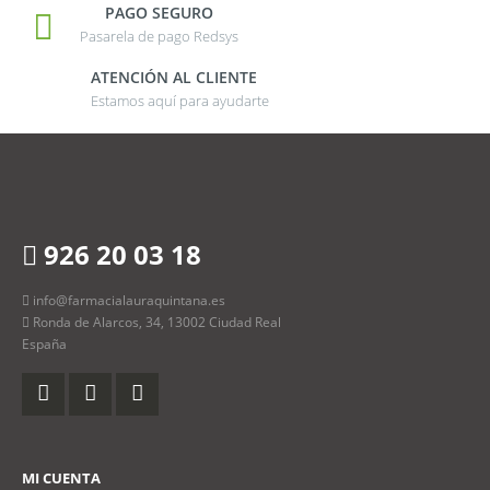
PAGO SEGURO
Pasarela de pago Redsys
ATENCIÓN AL CLIENTE
Estamos aquí para ayudarte
926 20 03 18
info@farmacialauraquintana.es
Ronda de Alarcos, 34, 13002 Ciudad Real
España
MI CUENTA