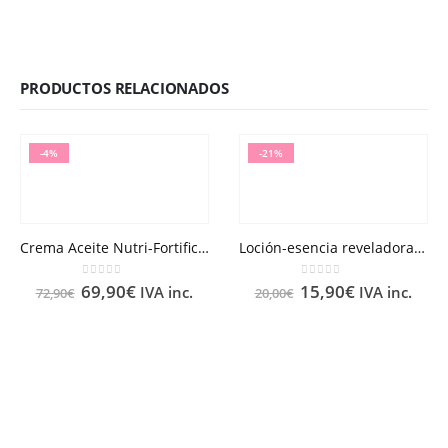
PRODUCTOS RELACIONADOS
-4%
-21%
Crema Aceite Nutri-Fortificante Nuxuriance® Gold 50ml
Loción-esencia reveladora de belleza Aquabella®
0
out of 5
0
out of 5
69,90
€
15,90
€
IVA inc.
IVA inc.
72,90
€
20,00
€