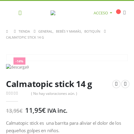
ACCESO
TIENDA
GENERAL
,
BEBÉS Y MAMÁS
,
BOTIQUÍN
CALMATOPIC STICK 14 G
-14%
Calmatopic stick 14 g
( No hay valoraciones aún. )
0
out of 5
11,95
€
IVA inc.
13,95
€
Calmatopic stick es una barrita para aliviar el dolor de los
pequeños golpes en niños.