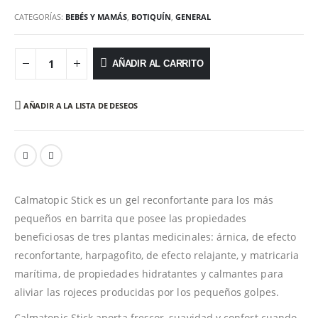
CATEGORÍAS:
BEBÉS Y MAMÁS
,
BOTIQUÍN
,
GENERAL
AÑADIR AL CARRITO
AÑADIR A LA LISTA DE DESEOS
Calmatopic Stick es un gel reconfortante para los más
pequeños en barrita que posee las propiedades
beneficiosas de tres plantas medicinales: árnica, de efecto
reconfortante, harpagofito, de efecto relajante, y matricaria
marítima, de propiedades hidratantes y calmantes para
aliviar las rojeces producidas por los pequeños golpes.
Calmatopic Stick aporta frescor, suavidad y confort cuando