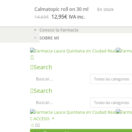
Farmacia Ciudad Real Laura Quintana
Calmatopic roll on 30 ml
En stock
Servicio a Clientes
12,95
€
IVA inc.
14,60
€
Contacto
Blog
Conoce la Farmacia
SOBRE MÍ
Search
Search
ACCESO