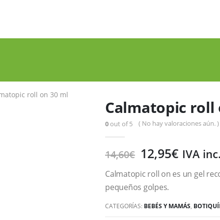
matopic roll on 30 ml
Calmatopic roll
( No hay valoraciones aún. )
0
out of 5
12,95
€
IVA inc
14,60
€
Calmatopic roll on es un gel reco
pequeños golpes.
CATEGORÍAS:
BEBÉS Y MAMÁS
,
BOTIQU