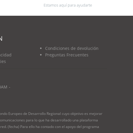
Estamos aquí para ayudarte
N
Condiciones de devolución
vacidad
Preguntas Frecuentes
kies
0AM -
do Europeo de Desarrollo Regional cuyo objetivo es mejorar
as comunicaciones para lo que ha desarrollado una plataforma
 red. (fecha) Para ello ha contado con el apoyo del programa