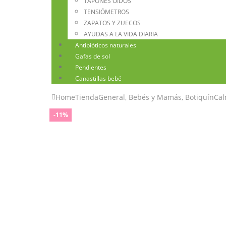
TAPONES OÍDOS
TENSIÓMETROS
ZAPATOS Y ZUECOS
AYUDAS A LA VIDA DIARIA
Antibióticos naturales
Gafas de sol
Pendientes
Canastillas bebé
Home
Tienda
General
,
Bebés y Mamás
,
Botiquín
Cal
-11%