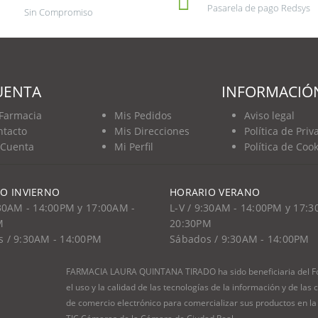
Pasarela de pago Redsys
Sin Compromiso
UENTA
INFORMACIÓ
 Farmacia
Mis Pedidos
Aviso legal
ntacto
Mis Direcciones
Política de Pri
 Cuenta
Mi Perfil
Política de Coo
O INVIERNO
HORARIO VERANO
:30AM - 14:00PM y 17:00AM -
L-V / 9:30AM - 14:00PM y 17:3
M
20:30PM
 / 9:30AM - 14:00PM
Sábados / 9:30AM - 14:00PM
FARMACIA LAURA QUINTANA TIRADO ha sido beneficiaria del Fon
el uso y la calidad de las tecnologías de la información y de l
de comercio electrónico para comercializar sus productos en la