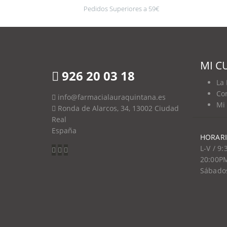
Pedidos Superiores a 59€
MI C
926 20 03 18
La
Co
info@farmacialauraquintana.es
Mi
Ronda de Alarcos, 34, 13002 Ciudad
Real
España
HORARI
L-V / 9
20:00P
Sábados