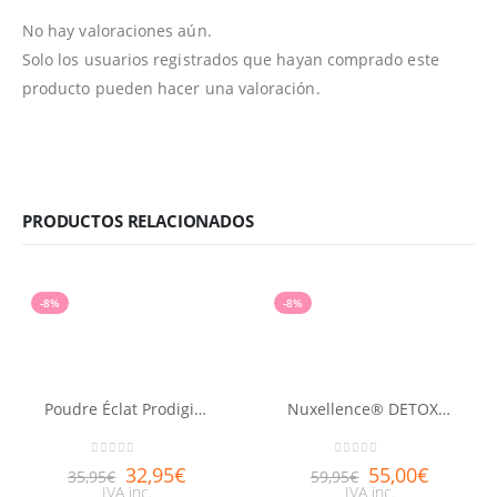
No hay valoraciones aún.
Solo los usuarios registrados que hayan comprado este
producto pueden hacer una valoración.
PRODUCTOS RELACIONADOS
-8%
-8%
Poudre Éclat Prodigieux® NUXE 25g
Nuxellence® DETOX 50ml
0
out of 5
0
out of 5
32,95
€
55,00
€
35,95
€
59,95
€
IVA inc.
IVA inc.