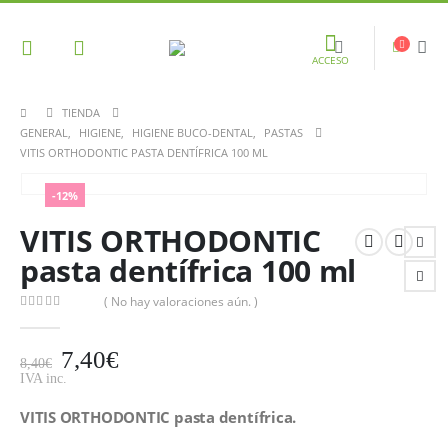
ACCESO
TIENDA
GENERAL
,
HIGIENE
,
HIGIENE BUCO-DENTAL
,
PASTAS
VITIS ORTHODONTIC PASTA DENTÍFRICA 100 ML
-12%
VITIS ORTHODONTIC
pasta dentífrica 100 ml
( No hay valoraciones aún. )
0
out of 5
7,40
€
8,40
€
IVA inc.
VITIS ORTHODONTIC pasta dentífrica.