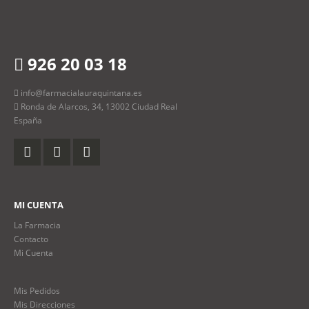
926 20 03 18
info@farmacialauraquintana.es
Ronda de Alarcos, 34, 13002 Ciudad Real
España
MI CUENTA
La Farmacia
Contacto
Mi Cuenta
Mis Pedidos
Mis Direcciones