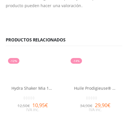
producto pueden hacer una valoración.
PRODUCTOS RELACIONADOS
-12%
-14%
Hydra Shaker Mia 11ml
Huile Prodigieuse® Florale NUXE 100ml
0
out of 5
0
out of 5
10,95
€
29,90
€
12,50
€
34,90
€
IVA inc.
IVA inc.