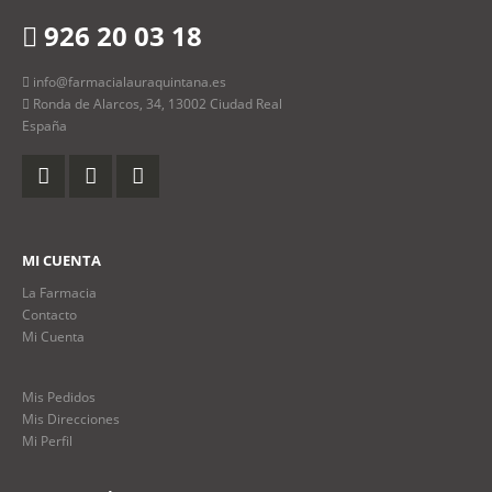
926 20 03 18
info@farmacialauraquintana.es
Ronda de Alarcos, 34, 13002 Ciudad Real
España
MI CUENTA
La Farmacia
Contacto
Mi Cuenta
Mis Pedidos
Mis Direcciones
Mi Perfil