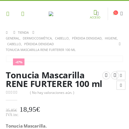
ACCESO
TIENDA
GENERAL
,
DERMOCOSMÉTICA
,
CABELLO
,
PÉRDIDA DENSIDAD
,
HIGIENE
,
CABELLO
,
PÉRDIDA DENSIDAD
TONUCIA MASCARILLA RENE FURTERER 100 ML
-47%
Tonucia Mascarilla
RENE FURTERER 100 ml
( No hay valoraciones aún. )
0
out of 5
18,95
€
35,85
€
IVA inc.
Tonucia Mascarilla.