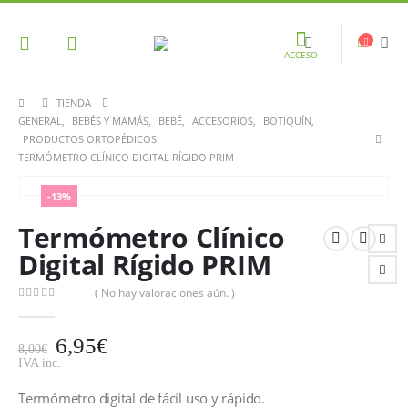
ACCESO
TIENDA
GENERAL
,
BEBÉS Y MAMÁS
,
BEBÉ
,
ACCESORIOS
,
BOTIQUÍN
,
PRODUCTOS ORTOPÉDICOS
TERMÓMETRO CLÍNICO DIGITAL RÍGIDO PRIM
-13%
Termómetro Clínico
Digital Rígido PRIM
( No hay valoraciones aún. )
0
out of 5
6,95
€
8,00
€
IVA inc.
Termómetro digital de fácil uso y rápido.