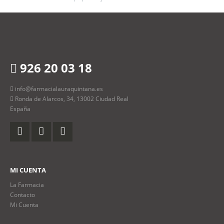
926 20 03 18
info@farmacialauraquintana.es
Ronda de Alarcos, 34, 13002 Ciudad Real
España
MI CUENTA
La Farmacia
Contacto
Mi Cuenta