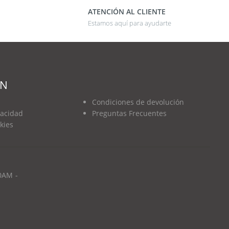
ATENCIÓN AL CLIENTE
Estamos aquí para ayudarte
ÓN
Condiciones de devolución
vacidad
Preguntas Frecuentes
okies
0AM -