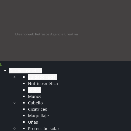
Diseño web Retrazos Agencia Creativa
Dermocosmética
Cuidado Facial
Nutricosmética
Labios
Manos
Cabello
Cicatrices
Maquillaje
Uñas
Protección solar