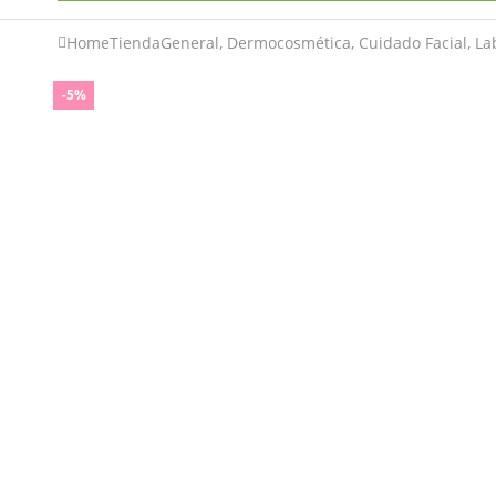
Home
Tienda
General
,
Dermocosmética
,
Cuidado Facial
,
La
-5%