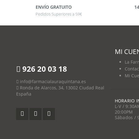
ENVÍO GRATUITO
1
Pedidos Superiores a 59€
MI CUE
La Far
926 20 03 18
Contac
Mi Cue
info@farmacialauraquintana.es
Ronda de Alarcos, 34, 13002 Ciudad Real
España
HORARIO I
L-V / 9:30
20:00PM
Sábados / 