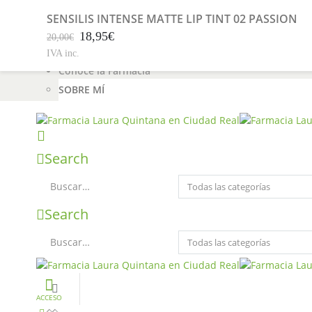
Farmacia Ciudad Real Laura Quintana
SENSILIS INTENSE MATTE LIP TINT 02 PASSION
Servicio a Clientes
18,95
€
20,00
€
Contacto
IVA inc.
Blog
Conoce la Farmacia
SOBRE MÍ
Search
Search
ACCESO