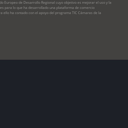
Europeo de Desarrollo Regional cuyo objetivo es mejorar el uso y la
ones para lo que ha desarrollado una plataforma de comercio
ara ello ha contado con el apoyo del programa TIC Cámaras de la