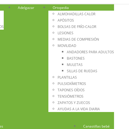
Adelgazar
Ortopedia
ALMOHADILLAS CALOR
APÓSITOS
OS
BOLSAS DE FRÍO-CALOR
LESIONES
MEDIAS DE COMPRESIÓN
MOVILIDAD
ANDADORES PARA ADULTOS
BASTONES
MULETAS
SILLAS DE RUEDAS
PLANTILLAS
PULSIOXÍMETROS
TAPONES OÍDOS
TENSIÓMETROS
ZAPATOS Y ZUECOS
AYUDAS A LA VIDA DIARIA
es
Canastillas bebé