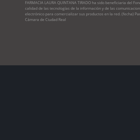
FARMACIA LAURA QUINTANA TIRADO ha sido beneficiaria del Fondo 
calidad de las tecnologías de la información y de las comunicaci
electrónico para comercializar sus productos en la red. (fecha) P
Cámara de Ciudad Real