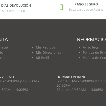
PAGO SEGURO
4 DÍAS DEVOLUCIÓN
Pasarela de pago Redsys
Sin Compromiso
NTA
INFORMACI
macia
Mis Pedidos
Aviso legal
to
Mis Direcciones
Política de Pri
nta
Mi Perfil
Política de Co
NVIERNO
HORARIO VERANO
AM - 14:00PM y 17:00AM -
L-V / 9:30AM - 14:00PM y 17:3
20:30PM
9:30AM - 14:00PM
Sábados / 9:30AM - 14:00PM