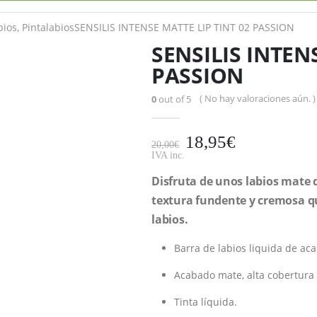
bios
,
Pintalabios
SENSILIS INTENSE MATTE LIP TINT 02 PASSION
SENSILIS INTEN
PASSION
( No hay valoraciones aún. )
0
out of 5
18,95
€
20,00
€
IVA inc.
Disfruta de unos labios mate 
textura fundente y cremosa qu
labios.
Barra de labios liquida de ac
Acabado mate, alta cobertura 
Tinta líquida.