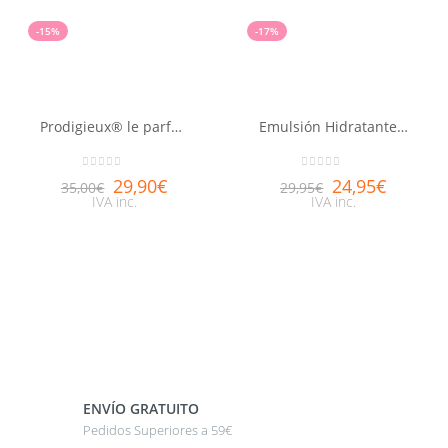
-15%
-17%
Prodigieux® le parfum NUXE 30ml
Emulsión Hidratante Reveladora de belleza Aquabella® 50ml
0
out of 5
0
out of 5
29,90
€
24,95
€
35,00
€
29,95
€
IVA inc.
IVA inc.
ENVÍO GRATUITO
Pedidos Superiores a 59€