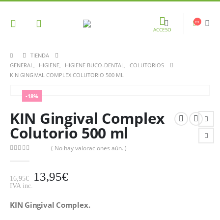
ACCESO
TIENDA
GENERAL
,
HIGIENE
,
HIGIENE BUCO-DENTAL
,
COLUTORIOS
KIN GINGIVAL COMPLEX COLUTORIO 500 ML
-18%
KIN Gingival Complex
Colutorio 500 ml
( No hay valoraciones aún. )
0
out of 5
13,95
€
16,95
€
IVA inc.
KIN Gingival Complex.