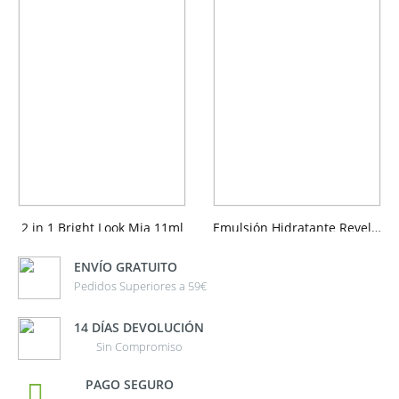
2 in 1 Bright Look Mia 11ml
Emulsión Hidratante Reveladora de belleza Aquabella® 50ml
0
out of 5
0
out of 5
13,95
€
24,95
€
IVA inc.
IVA inc.
ENVÍO GRATUITO
15,00
€
29,95
€
Pedidos Superiores a 59€
14 DÍAS DEVOLUCIÓN
Sin Compromiso
PAGO SEGURO