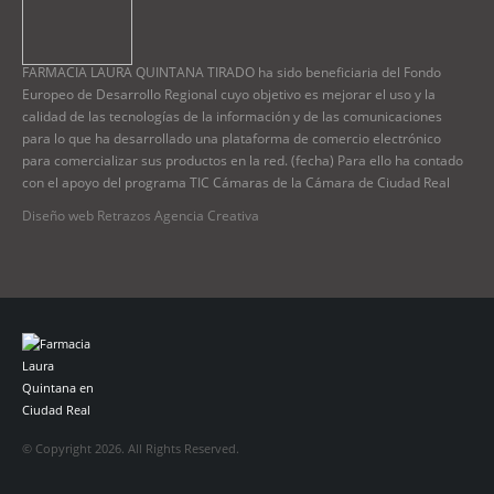
FARMACIA LAURA QUINTANA TIRADO ha sido beneficiaria del Fondo
Europeo de Desarrollo Regional cuyo objetivo es mejorar el uso y la
calidad de las tecnologías de la información y de las comunicaciones
para lo que ha desarrollado una plataforma de comercio electrónico
para comercializar sus productos en la red. (fecha) Para ello ha contado
con el apoyo del programa TIC Cámaras de la Cámara de Ciudad Real
Diseño web Retrazos Agencia Creativa
© Copyright 2026. All Rights Reserved.