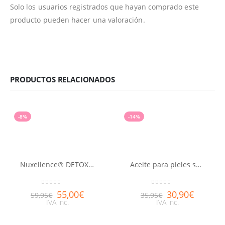
Solo los usuarios registrados que hayan comprado este
producto pueden hacer una valoración.
PRODUCTOS RELACIONADOS
-8%
-14%
Nuxellence® DETOX 50ml
Aceite para pieles secas Huile prodigieuse® riche NUXE 100ml
0
out of 5
0
out of 5
55,00
€
30,90
€
59,95
€
35,95
€
IVA inc.
IVA inc.