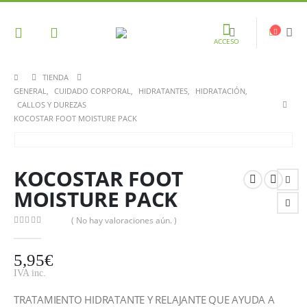
ACCESO
TIENDA
GENERAL
,
CUIDADO CORPORAL
,
HIDRATANTES
,
HIDRATACIÓN
,
CALLOS Y DUREZAS
KOCOSTAR FOOT MOISTURE PACK
KOCOSTAR FOOT
MOISTURE PACK
( No hay valoraciones aún. )
0
out of 5
5,95
€
IVA inc.
TRATAMIENTO HIDRATANTE Y RELAJANTE QUE AYUDA A