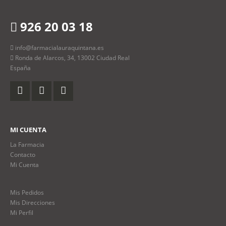
926 20 03 18
info@farmacialauraquintana.es
Ronda de Alarcos, 34, 13002 Ciudad Real
España
MI CUENTA
La Farmacia
Contacto
Mi Cuenta
Mis Pedidos
Mis Direcciones
Mi Perfil